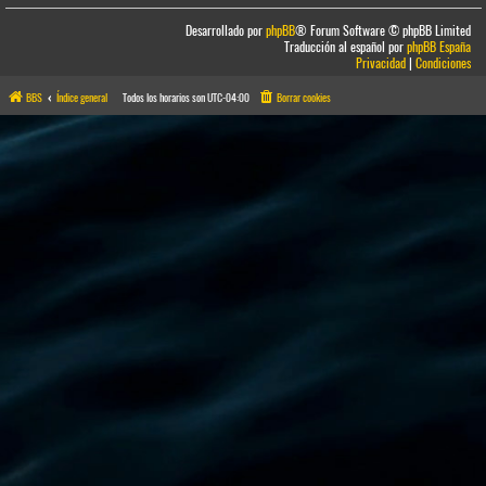
Desarrollado por
phpBB
® Forum Software © phpBB Limited
Traducción al español por
phpBB España
Privacidad
|
Condiciones
BBS
Índice general
Todos los horarios son
UTC-04:00
Borrar cookies