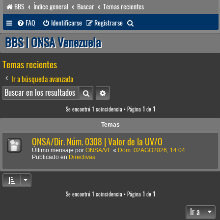
BBS
Índice general
Buscar
Temas recientes
B
FAQ
Identificarse
Registrarse
u
BBS | ONSA Venezuela
s
Temas recientes
c
a
Ir a búsqueda avanzada
r
Buscar
Búsqueda avanzada
Se encontró 1 coincidencia • Página
1
de
1
Temas
ONSA/Dir. Núm. 0308 | Valor de la UV/O
Último mensaje por
ONSA/VE
«
Dom. 02AGO2026, 14:04
Publicado en
Directivas
Se encontró 1 coincidencia • Página
1
de
1
Ir a