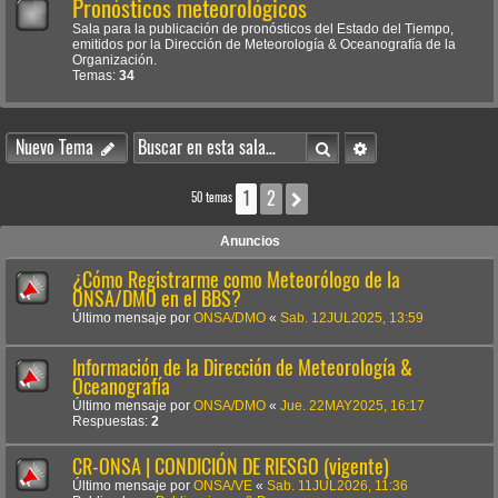
Pronósticos meteorológicos
Sala para la publicación de pronósticos del Estado del Tiempo,
emitidos por la Dirección de Meteorología & Oceanografía de la
Organización.
Temas:
34
Buscar
Búsqueda avanzada
Nuevo Tema
1
2
Siguiente
50 temas
Anuncios
¿Cómo Registrarme como Meteorólogo de la
ONSA/DMO en el BBS?
Último mensaje por
ONSA/DMO
«
Sab. 12JUL2025, 13:59
Información de la Dirección de Meteorología &
Oceanografía
Último mensaje por
ONSA/DMO
«
Jue. 22MAY2025, 16:17
Respuestas:
2
CR-ONSA | CONDICIÓN DE RIESGO (vigente)
Último mensaje por
ONSA/VE
«
Sab. 11JUL2026, 11:36