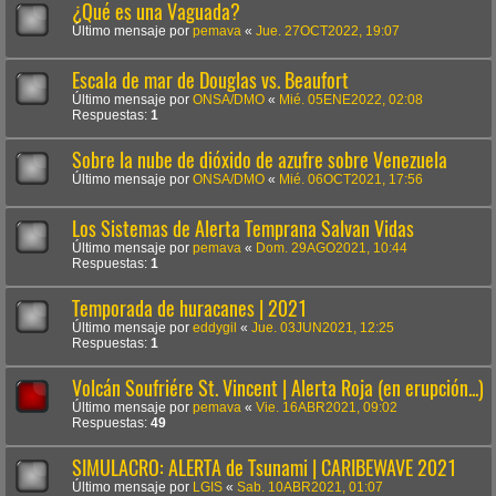
¿Qué es una Vaguada?
Último mensaje por
pemava
«
Jue. 27OCT2022, 19:07
Escala de mar de Douglas vs. Beaufort
Último mensaje por
ONSA/DMO
«
Mié. 05ENE2022, 02:08
Respuestas:
1
Sobre la nube de dióxido de azufre sobre Venezuela
Último mensaje por
ONSA/DMO
«
Mié. 06OCT2021, 17:56
Los Sistemas de Alerta Temprana Salvan Vidas
Último mensaje por
pemava
«
Dom. 29AGO2021, 10:44
Respuestas:
1
Temporada de huracanes | 2021
Último mensaje por
eddygil
«
Jue. 03JUN2021, 12:25
Respuestas:
1
Volcán Soufriére St. Vincent | Alerta Roja (en erupción...)
Último mensaje por
pemava
«
Vie. 16ABR2021, 09:02
Respuestas:
49
SIMULACRO: ALERTA de Tsunami | CARIBEWAVE 2021
Último mensaje por
LGIS
«
Sab. 10ABR2021, 01:07