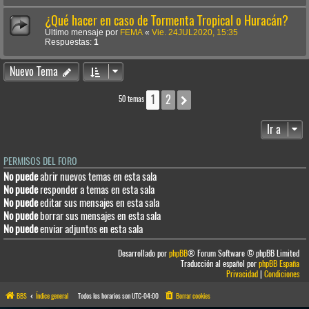
¿Qué hacer en caso de Tormenta Tropical o Huracán?
Último mensaje por
FEMA
«
Vie. 24JUL2020, 15:35
Respuestas:
1
Nuevo Tema
1
2
Siguiente
50 temas
Ir a
PERMISOS DEL FORO
No puede
abrir nuevos temas en esta sala
No puede
responder a temas en esta sala
No puede
editar sus mensajes en esta sala
No puede
borrar sus mensajes en esta sala
No puede
enviar adjuntos en esta sala
Desarrollado por
phpBB
® Forum Software © phpBB Limited
Traducción al español por
phpBB España
Privacidad
|
Condiciones
BBS
Índice general
Todos los horarios son
UTC-04:00
Borrar cookies