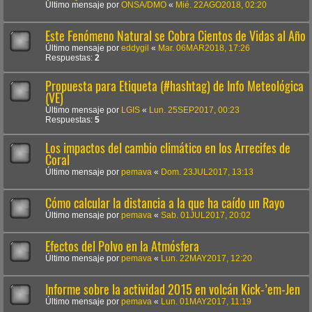
Último mensaje por
ONSA/DMO
«
Mié. 22AGO2018, 02:20
Este Fenómeno Natural se Cobra Cientos de Vidas al Año
Último mensaje por
eddygil
«
Mar. 06MAR2018, 17:26
Respuestas:
2
Propuesta para Etiqueta (#hashtag) de Info Meteológica
(VE)
Último mensaje por
LGIS
«
Lun. 25SEP2017, 00:23
Respuestas:
5
Los impactos del cambio climático en los Arrecifes de
Coral
Último mensaje por
pemava
«
Dom. 23JUL2017, 13:13
Cómo calcular la distancia a la que ha caído un Rayo
Último mensaje por
pemava
«
Sab. 01JUL2017, 20:02
Efectos del Polvo en la Atmósfera
Último mensaje por
pemava
«
Lun. 22MAY2017, 12:20
Informe sobre la actividad 2015 en volcán Kick-’em-Jen
Último mensaje por
pemava
«
Lun. 01MAY2017, 11:19