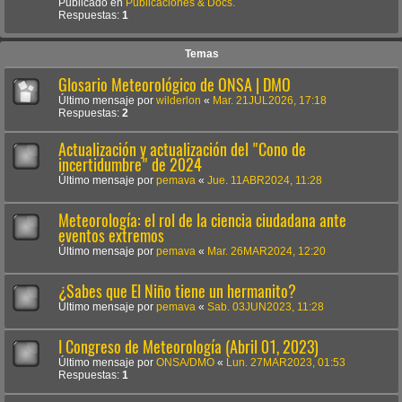
Publicado en
Publicaciones & Docs.
Respuestas:
1
Temas
Glosario Meteorológico de ONSA | DMO
Último mensaje por
wilderlon
«
Mar. 21JUL2026, 17:18
Respuestas:
2
Actualización y actualización del "Cono de
incertidumbre" de 2024
Último mensaje por
pemava
«
Jue. 11ABR2024, 11:28
Meteorología: el rol de la ciencia ciudadana ante
eventos extremos
Último mensaje por
pemava
«
Mar. 26MAR2024, 12:20
¿Sabes que El Niño tiene un hermanito?
Último mensaje por
pemava
«
Sab. 03JUN2023, 11:28
I Congreso de Meteorología (Abril 01, 2023)
Último mensaje por
ONSA/DMO
«
Lun. 27MAR2023, 01:53
Respuestas:
1