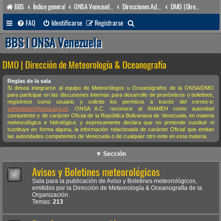
BBS
Índice general
ONSA Venezuela (acceso público)
Direcciones Administrativas
DMO | Dirección de Meteorología & Oceanografía
B
FAQ
Identificarse
Registrarse
u
BBS | ONSA Venezuela
s
DMO | Dirección de Meteorología & Oceanografía
c
a
Reglas de la sala
Si desea integrarse al equipo de Meteorólogos u Oceanógrafos de la ONSA/DMO
r
para participar en las discusiones internas para desarrollo de pronósticos o boletines,
regístrese como usuario y solicite los permisos a través del correo-e:
webmaster@onsa.org.ve
. ONSA A.C. reconoce al INAMEH como autoridad
competente y de carácter Oficial de la República Bolivariana de Venezuela, en materia
meteorológica e hidrológica; y expresamente declara que no pretende sustituir ni
sustituye en forma alguna, la información relacionada de carácter Oficial que emitan
las autoridades competentes de Venezuela o de cualquier otro ente en esta materia.
▼ Sección
Avisos y Boletines meteorológicos
Sala para la publicación de Aviso y Boletines meteorológicos,
emitidos por la Dirección de Meteorología & Oceanografía de la
Organización.
Temas:
213