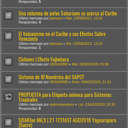
Respuestas:
5
Una columna de polvo Sahariano se acerca al Caribe
Último mensaje por
pemava
«
Mar. 23FEB2021, 10:29
Respuestas:
4
El Volcanismo en el Caribe y sus Efectos Sobre
Venezuela
Último mensaje por
pemava
«
Vie. 15ENE2021, 13:20
Respuestas:
1
Ciclones | Efecto Fujiwhara
Último mensaje por
ONSA/DMO
«
Mié. 09SEP2020, 03:06
Sistema de ID Numérica del SAPCT
Último mensaje por
ONSA/DMO
«
Dom. 30AGO2020, 21:32
PROPUESTA para Etiqueta unívoca para Sistemas
Tropicales
Último mensaje por
antoniopestano
«
Lun. 03AGO2020, 20:35
Respuestas:
6
SISMOve M6,9 | 21 1731AST AGO2018 Yaguaraparo
(Sucre)