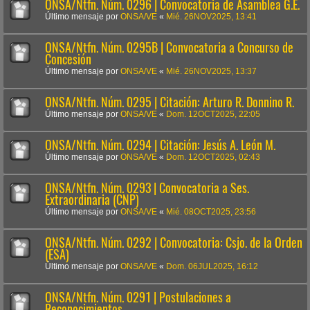
ONSA/Ntfn. Núm. 0296 | Convocatoria de Asamblea G.E.
Último mensaje por
ONSA/VE
«
Mié. 26NOV2025, 13:41
ONSA/Ntfn. Núm. 0295B | Convocatoria a Concurso de
Concesión
Último mensaje por
ONSA/VE
«
Mié. 26NOV2025, 13:37
ONSA/Ntfn. Núm. 0295 | Citación: Arturo R. Donnino R.
Último mensaje por
ONSA/VE
«
Dom. 12OCT2025, 22:05
ONSA/Ntfn. Núm. 0294 | Citación: Jesús A. León M.
Último mensaje por
ONSA/VE
«
Dom. 12OCT2025, 02:43
ONSA/Ntfn. Núm. 0293 | Convocatoria a Ses.
Extraordinaria (CNP)
Último mensaje por
ONSA/VE
«
Mié. 08OCT2025, 23:56
ONSA/Ntfn. Núm. 0292 | Convocatoria: Csjo. de la Orden
(ESA)
Último mensaje por
ONSA/VE
«
Dom. 06JUL2025, 16:12
ONSA/Ntfn. Núm. 0291 | Postulaciones a
Reconocimientos