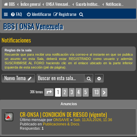
BBS
Índice general
ONSA Venezuela (acceso público)
Gaceta Institucional
Notificaciones
B
FAQ
Identificarse
Registrarse
u
BBS | ONSA Venezuela
s
Notificaciones
c
a
Reglas de la sala
Recuerde que para recibir una notificación vía correo-e al instante en que se publica
r
un asunto en esta Sala, deberá estar REGISTRADO como usuario y además
SUSCRIBIRSE AL FORO haciendo clic en el enlace ubicado en la parte inferior
izquierda de esta sección (pié de página).
Buscar
Búsqueda avanzada
Nuevo Tema
1
2
3
4
5
13
Página
1
de
13
Siguiente
306 temas
…
Anuncios
CR-ONSA | CONDICIÓN DE RIESGO (vigente)
Último mensaje por
ONSA/VE
«
Sab. 11JUL2026, 11:36
Publicado en
Publicaciones & Docs.
Respuestas:
1