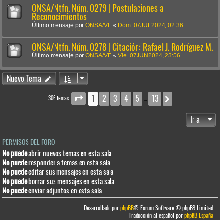
ONSA/Ntfn. Núm. 0279 | Postulaciones a
Reconocimientos
Último mensaje por
ONSA/VE
«
Dom. 07JUL2024, 02:36
ONSA/Ntfn. Núm. 0278 | Citación: Rafael J. Rodríguez M.
Último mensaje por
ONSA/VE
«
Vie. 07JUN2024, 23:56
Nuevo Tema
1
2
3
4
5
13
Página
1
de
13
Siguiente
306 temas
…
Ir a
PERMISOS DEL FORO
No puede
abrir nuevos temas en esta sala
No puede
responder a temas en esta sala
No puede
editar sus mensajes en esta sala
No puede
borrar sus mensajes en esta sala
No puede
enviar adjuntos en esta sala
Desarrollado por
phpBB
® Forum Software © phpBB Limited
Traducción al español por
phpBB España