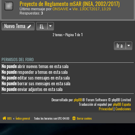
Proyecto de Reglamento mSAR (INEA, 2002/2017)
Último mensaje por
ONSA/VE
«
Vie. 13OCT2017, 13:29
Respuestas:
3
Nuevo Tema
2 temas • Página
1
de
1
Ir a
PERMISOS DEL FORO
No puede
abrir nuevos temas en esta sala
No puede
responder a temas en esta sala
No puede
editar sus mensajes en esta sala
No puede
borrar sus mensajes en esta sala
No puede
enviar adjuntos en esta sala
Desarrollado por
phpBB
® Forum Software © phpBB Limited
Traducción al español por
phpBB España
Privacidad
|
Condiciones
BBS
Índice general
Todos los horarios son
UTC-04:00
Borrar cookies