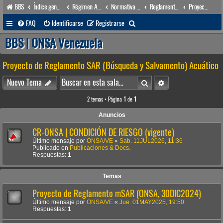
BBS
Índice general
Régimen Acuático venezolano
Normativa Acuática venezolana
Reglamentos Nacionales
Proyecto de Reglamento SAR (Búsqueda y Salvamento) Acuático
B
FAQ
Identificarse
Registrarse
u
BBS | ONSA Venezuela
s
Proyecto de Reglamento SAR (Búsqueda y Salvamento) Acuático
c
a
Buscar
Búsqueda avanzada
Nuevo Tema
r
2 temas • Página
1
de
1
Anuncios
CR-ONSA | CONDICIÓN DE RIESGO (vigente)
Último mensaje por
ONSA/VE
«
Sab. 11JUL2026, 11:36
Publicado en
Publicaciones & Docs.
Respuestas:
1
Temas
Proyecto de Reglamento mSAR (ONSA, 30DIC2024)
Último mensaje por
ONSA/VE
«
Jue. 01MAY2025, 19:50
Respuestas:
1