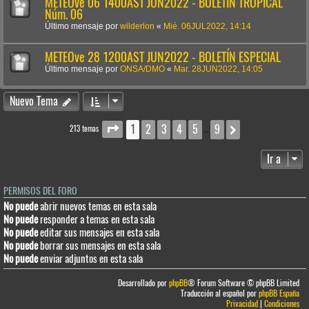
METEOve 06 1400AST JUN2022 - BOLETÍN TROPICAL
Núm. 06
Último mensaje por
wilderlon
«
Mié. 06JUL2022, 14:14
METEOve 28 1200AST JUN2022 - BOLETÍN ESPECIAL
Último mensaje por
ONSA/DMO
«
Mar. 28JUN2022, 14:05
Nuevo Tema
1
2
3
4
5
9
Página
1
de
9
Siguiente
213 temas
…
Ir a
PERMISOS DEL FORO
No puede
abrir nuevos temas en esta sala
No puede
responder a temas en esta sala
No puede
editar sus mensajes en esta sala
No puede
borrar sus mensajes en esta sala
No puede
enviar adjuntos en esta sala
Desarrollado por
phpBB
® Forum Software © phpBB Limited
Traducción al español por
phpBB España
Privacidad
|
Condiciones