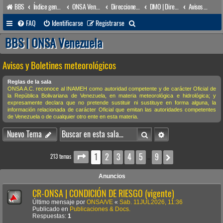
BBS
Índice general
ONSA Venezuela (acceso público)
Direcciones Administrativas
DMO | Dirección de Meteorología & Oceanografía
Avisos y Boletines meteorológicos
B
FAQ
Identificarse
Registrarse
u
BBS | ONSA Venezuela
s
Avisos y Boletines meteorológicos
c
a
Reglas de la sala
ONSA A.C. reconoce al INAMEH como autoridad competente y de carácter Oficial de
r
la República Bolivariana de Venezuela, en materia meteorológica e hidrológica; y
expresamente declara que no pretende sustituir ni sustituye en forma alguna, la
información relacionada de carácter Oficial que emitan las autoridades competentes
de Venezuela o de cualquier otro ente en esta materia.
Buscar
Búsqueda avanzada
Nuevo Tema
1
2
3
4
5
9
Página
1
de
9
Siguiente
213 temas
…
Anuncios
CR-ONSA | CONDICIÓN DE RIESGO (vigente)
Último mensaje por
ONSA/VE
«
Sab. 11JUL2026, 11:36
Publicado en
Publicaciones & Docs.
Respuestas:
1