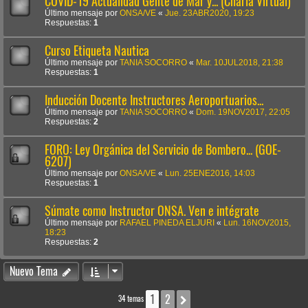
COVID-19 Actualidad Gente de Mar y... (Charla Virtual)
Último mensaje por
ONSA/VE
«
Jue. 23ABR2020, 19:23
Respuestas:
1
Curso Etiqueta Nautica
Último mensaje por
TANIA SOCORRO
«
Mar. 10JUL2018, 21:38
Respuestas:
1
Inducción Docente Instructores Aeroportuarios...
Último mensaje por
TANIA SOCORRO
«
Dom. 19NOV2017, 22:05
Respuestas:
2
FORO: Ley Orgánica del Servicio de Bombero... (GOE-
6207)
Último mensaje por
ONSA/VE
«
Lun. 25ENE2016, 14:03
Respuestas:
1
Súmate como Instructor ONSA. Ven e intégrate
Último mensaje por
RAFAEL PINEDA ELJURI
«
Lun. 16NOV2015,
18:23
Respuestas:
2
Nuevo Tema
1
2
Siguiente
34 temas