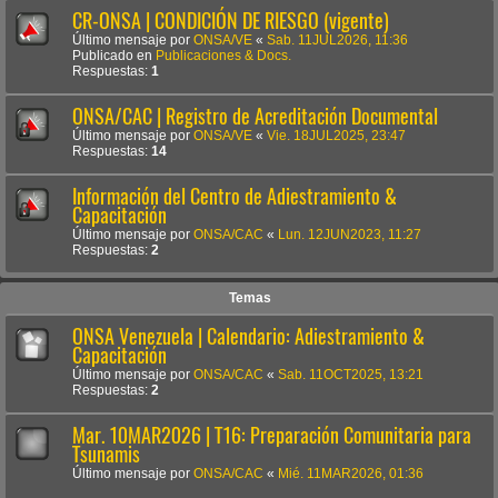
CR-ONSA | CONDICIÓN DE RIESGO (vigente)
Último mensaje por
ONSA/VE
«
Sab. 11JUL2026, 11:36
Publicado en
Publicaciones & Docs.
Respuestas:
1
ONSA/CAC | Registro de Acreditación Documental
Último mensaje por
ONSA/VE
«
Vie. 18JUL2025, 23:47
Respuestas:
14
Información del Centro de Adiestramiento &
Capacitación
Último mensaje por
ONSA/CAC
«
Lun. 12JUN2023, 11:27
Respuestas:
2
Temas
ONSA Venezuela | Calendario: Adiestramiento &
Capacitación
Último mensaje por
ONSA/CAC
«
Sab. 11OCT2025, 13:21
Respuestas:
2
Mar. 10MAR2026 | T16: Preparación Comunitaria para
Tsunamis
Último mensaje por
ONSA/CAC
«
Mié. 11MAR2026, 01:36