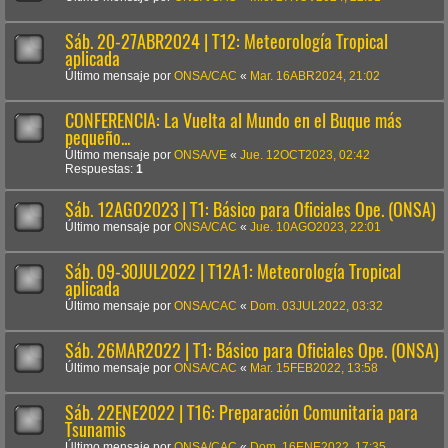
Sáb. 20-27ABR2024 | T12: Meteorología Tropical
aplicada
Último mensaje por
ONSA/CAC
«
Mar. 16ABR2024, 21:02
CONFERENCIA: La Vuelta al Mundo en el Buque más
pequeño...
Último mensaje por
ONSA/VE
«
Jue. 12OCT2023, 02:42
Respuestas:
1
Sáb. 12AGO2023 | T1: Básico para Oficiales Ope. (ONSA)
Último mensaje por
ONSA/CAC
«
Jue. 10AGO2023, 22:01
Sáb. 09-30JUL2022 | T12A1: Meteorología Tropical
aplicada
Último mensaje por
ONSA/CAC
«
Dom. 03JUL2022, 03:32
Sáb. 26MAR2022 | T1: Básico para Oficiales Ope. (ONSA)
Último mensaje por
ONSA/CAC
«
Mar. 15FEB2022, 13:58
Sáb. 22ENE2022 | T16: Preparación Comunitaria para
Tsunamis
Último mensaje por
ONSA/CAC
«
Dom. 16ENE2022, 17:35