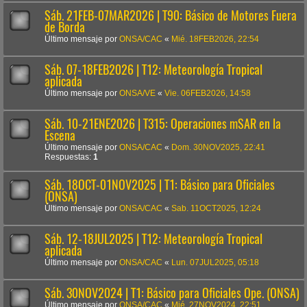
Sáb. 21FEB-07MAR2026 | T90: Básico de Motores Fuera
de Borda
Último mensaje por
ONSA/CAC
«
Mié. 18FEB2026, 22:54
Sáb. 07-18FEB2026 | T12: Meteorología Tropical
aplicada
Último mensaje por
ONSA/VE
«
Vie. 06FEB2026, 14:58
Sáb. 10-21ENE2026 | T315: Operaciones mSAR en la
Escena
Último mensaje por
ONSA/CAC
«
Dom. 30NOV2025, 22:41
Respuestas:
1
Sáb. 18OCT-01NOV2025 | T1: Básico para Oficiales
(ONSA)
Último mensaje por
ONSA/CAC
«
Sab. 11OCT2025, 12:24
Sáb. 12-18JUL2025 | T12: Meteorología Tropical
aplicada
Último mensaje por
ONSA/CAC
«
Lun. 07JUL2025, 05:18
Sáb. 30NOV2024 | T1: Básico para Oficiales Ope. (ONSA)
Último mensaje por
ONSA/CAC
«
Mié. 27NOV2024, 22:51