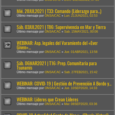
Mié. 28JUL2021 | T33: Comando (Liderazgo para...)
Último mensaje por
ONSA/CAC
«
Lun. 21JUN2021, 02:53
Sáb. 03JUL2021 | T86: Supervivencia en Mar y Tierra
Último mensaje por
ONSA/CAC
«
Sab. 15MAY2021, 00:06
WEBINAR: Asp. legales del Varamiento del «Ever
Given»...
Último mensaje por
ONSA/CAC
«
Jue. 01ABR2021, 13:58
Sáb. 06MAR2021 | T16: Prep. Comunitaria para
Tsunamis
Último mensaje por
ONSA/CAC
«
Sab. 27FEB2021, 15:42
WEBINAR: COVID-19 | Gestión de Prevención A Bordo y...
Último mensaje por
ONSA/CAC
«
Jue. 10SEP2020, 14:33
WEBINAR: Líderes que Crean Líderes
Último mensaje por
ONSA/CAC
«
Mar. 08SEP2020, 03:36