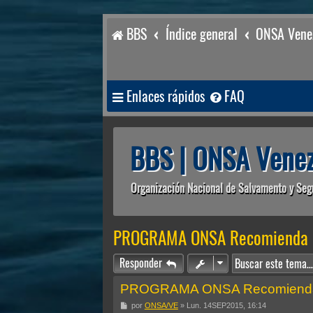
BBS
Índice general
ONSA Venez
Enlaces rápidos
FAQ
BBS | ONSA Venez
Organización Nacional de Salvamento y Seg
PROGRAMA ONSA Recomienda
Responder
PROGRAMA ONSA Recomiend
M
por
ONSA/VE
»
Lun. 14SEP2015, 16:14