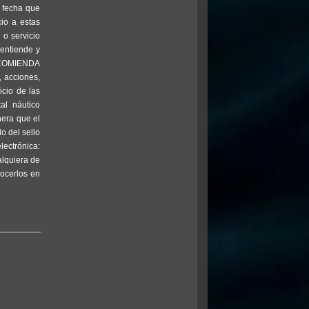
a fecha que
cio a estas
 o servicio
entiende y
RECOMIENDA
 acciones,
icio de las
al náutico
nera que el
o del sello
lectrónica:
alquiera de
ocerlos en