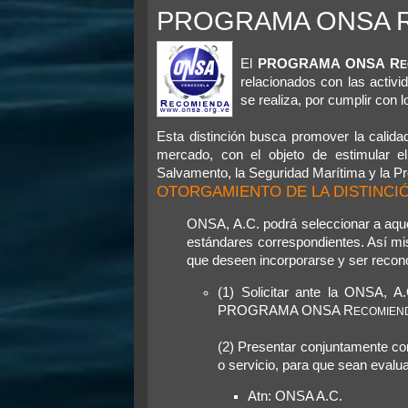
e
PROGRAMA ONSA 
n
s
a
j
e
El
PROGRAMA ONSA R
E
relacionados con las acti
se realiza, por cumplir con
Esta distinción busca promover la calida
mercado, con el objeto de estimular e
Salvamento, la Seguridad Marítima y la P
OTORGAMIENTO DE LA DISTINCI
ONSA, A.C. podrá seleccionar a aque
estándares correspondientes. Así mi
que deseen incorporarse y ser recono
(1) Solicitar ante la ONSA, A
PROGRAMA ONSA R
ECOMIEN
(2) Presentar conjuntamente con
o servicio, para que sean evalu
Atn: ONSA A.C.