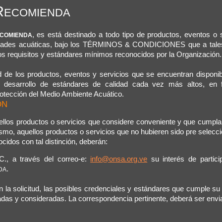
R
ECOMIENDA
, es está destinado a todo tipo de productos, eventos o s
COMIENDA
vidades acuáticas, bajo los TÉRMINOS & CONDICIONES que a tale
 los requisitos y estándares mínimos reconocidos por la Organización.
d de los productos, eventos y servicios que se encuentran disponib
l desarrollo de estándares de calidad cada vez más altos, en 
rotección del Medio Ambiente Acuático.
ÓN
llos productos o servicios que considere conveniente y que cumpla
smo, aquellos productos o servicios que no hubieren sido pre selecc
cidos con tal distinción, deberán:
.C., a través del correo-e:
info@onsa.org.ve
su interés de partici
.
DA
 la solicitud, las posibles credenciales y estándares que cumple su
adas y consideradas. La correspondencia pertinente, deberá ser envi