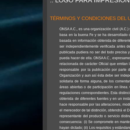
:: LOGO PARA IMPRESIÓN
TÉRMINOS Y CONDICIONES DEL U
ONSA A.C., es una organización civil (A.C.)
basa en la buena Fe y se ha desarrollado co
basada en información obtenida de diferente
ser independientemente verificada antes d
publicada pudiera no ser del todo precisa y
pueda hacer de ella. ONSA A.C., expresament
relacionada de carácter Oficial que emitan
responsable por la publicación por parte d
Organización y aun así ésta debe ser indep
solidaria de forma alguna, de los comentar
áreas abiertas o de participación en línea
regulaciones correspondientes. Esta distinc
obtenida de diferentes fuentes y en un inst
hace responsable por las alteraciones, modi
el merecedor de tal distinción, obtendrá el
representante del producto o servicio di
consecuencia: (i) Se compromete en mantene
hayan dictado; (ii) Los requisitos y estándar