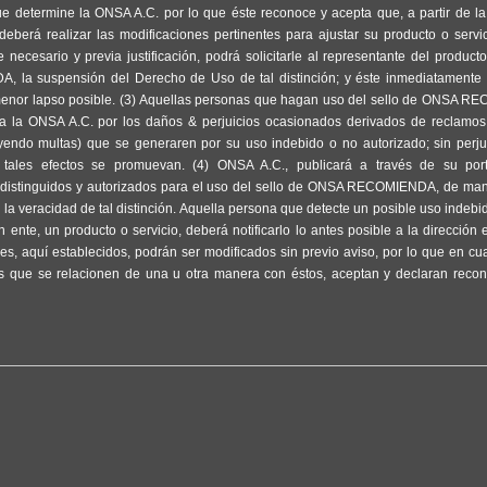
e determine la ONSA A.C. por lo que éste reconoce y acepta que, a partir de l
eberá realizar las modificaciones pertinentes para ajustar su producto o servi
ecesario y previa justificación, podrá solicitarle al representante del producto
, la suspensión del Derecho de Uso de tal distinción; y éste inmediatamente 
 menor lapso posible. (3) Aquellas personas que hagan uso del sello de ONSA 
a la ONSA A.C. por los daños & perjuicios ocasionados derivados de reclamos,
yendo multas) que se generaren por su uso indebido o no autorizado; sin perju
a tales efectos se promuevan. (4) ONSA A.C., publicará a través de su port
os distinguidos y autorizados para el uso del sello de ONSA RECOMIENDA, de ma
 la veracidad de tal distinción. Aquella persona que detecte un posible uso indebid
e, un producto o servicio, deberá notificarlo lo antes posible a la dirección e
s, aquí establecidos, podrán ser modificados sin previo aviso, por lo que en cu
as que se relacionen de una u otra manera con éstos, aceptan y declaran recon