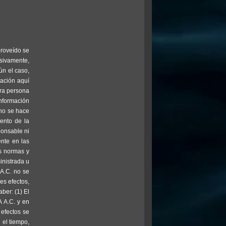
proveído se
usivamente,
ún el caso,
mación aquí
tra persona
información
 no se hace
iento de la
ponsable ni
ente en las
as normas y
inistrada u
 A.C. no se
es efectos,
ber: (1) El
 A.C. y en
 efectos se
 el tiempo,