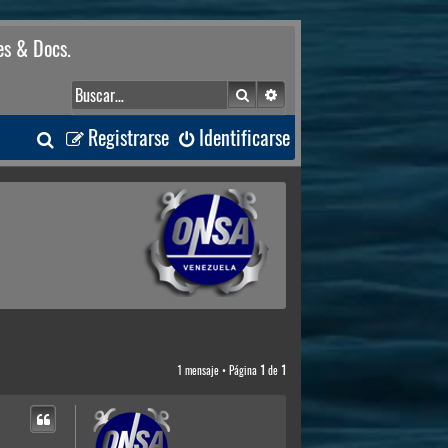
es & Docs.
Buscar
Búsqueda avanzada
B
Registrarse
Identificarse
u
s
c
a
r
1 mensaje • Página
1
de
1