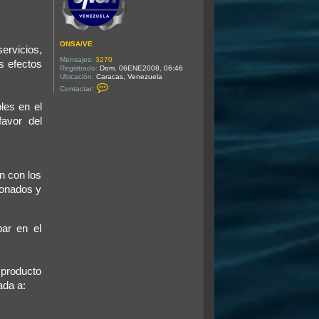
ONSA/VE
ervicios,
Mensajes:
3270
s efectos
Registrado:
Dom. 06ENE2008, 06:46
Ubicación:
Caracas, Venezuela
C
Contactar:
o
n
les en el
t
a
favor del
c
t
a
r
O
N
n con los
S
A
ionados y
/
V
E
par en el
 producto
ada a: