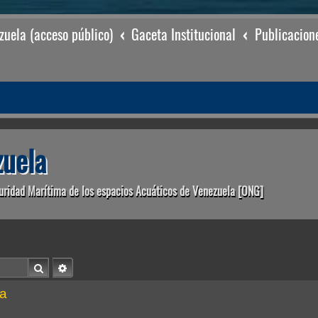
uela (acceso público)
Gaceta Institucional
Publicacion
uela
uridad Marítima de los espacios Acuáticos de Venezuela [ONG]
Buscar
Búsqueda avanzada
a