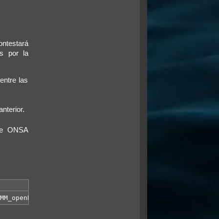
ontestará
s por la
entre las
anterior.
 de ONSA
MM_openBrWindow('http://www.onsa.org.ve/comunidad/forum/