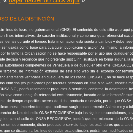
: «
bajar haciendo click aquí
»
SO DE LA DISTINCIÓN
 sin fines de lucro, no gubernamental (ONG). El contenido de este sitio web aquí 
n fines informativos, de carácter institucional y como una guía referencial excl
s fuentes durante el tiempo. Esta información está sujeta a cambios y debe, seg
e ser usada como base para cualquier publicación o acción. Así mismo la infor
 por lo tanto la Organización no se hace responsable por el uso que cualquier o
e declara y reconoce que no pretende sustituir ni sustituye en forma alguna, la 
 las autoridades competentes de Venezuela o de cualquier otro ente. ONSA A.C.,
e terceros, de información extraída de este sitio web sin el expreso consentim
endientemente verificada en cualquiera de los casos. ONSA A.C., no se hace res
ios emitidos y/o publicados por terceras personas en este sitio web; especialm
. ONSA A.C., podrá recomendar productos & servicios, conforme lo determinen l
ión sirve como una guía referencial exclusivamente, basada en la información sum
ante de tiempo específico acerca de dicho producto o servicio, por lo que ONSA.
ficaciones o imperfecciones que pudieran surgir posteriormente. Así mismo y a tal
 Derecho de Uso del sello ONSA RECOMIENDA bajo las siguientes condiciones, a sa
stinguido con el sello de ONSA RECOMIENDA, tendrá que ser miembro de la ONSA
r en todo momento, dicho producto o servicio, bajo los estándares que a tales
es que se dictasen a los fines de recibir esta distinción, podrán ser modificados en