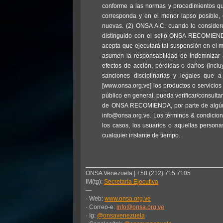
conforme a las normas y procedimientos qu
corresponda y en el menor lapso posible, d
nuevas. (2) ONSA A.C. cuando lo considere n
distinguido con el sello ONSA RECOMIENDA
acepta que ejecutará tal suspensión en el
asumen la responsabilidad de indemnizar 
efectos de acción, pérdidas o daños (inclu
sanciones disciplinarias y legales que 
[www.onsa.org.ve] los productos o servici
público en general, pueda verificar/consultar
de ONSA RECOMIENDA, por parte de algún ent
info@onsa.org.ve. Los términos & condicione
los casos, los usuarios o aquellas person
cualquier instante de tiempo.
ONSA Venezuela | +58 (212) 715 7105
IM(tg):
Secretaría Ejecutiva
—
· Web:
www.onsa.org.ve
· Correo-e:
info@onsa.org.ve
· Ig:
@onsavenezuela