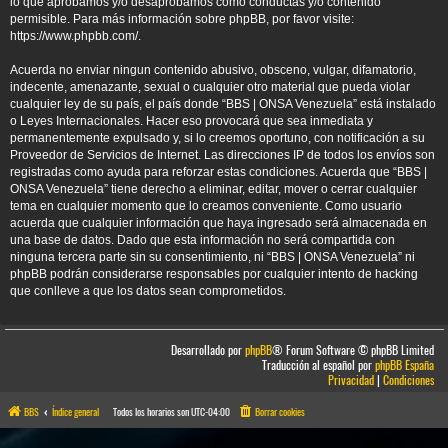
lo que aprobamos y/o desaprobamos como conductas y/o contenido
permisible. Para más información sobre phpBB, por favor visite:
https://www.phpbb.com/
.
Acuerda no enviar ningun contenido abusivo, obsceno, vulgar, difamatorio,
indecente, amenazante, sexual o cualquier otro material que pueda violar
cualquier ley de su país, el país donde “BBS | ONSA Venezuela” está instalado
o Leyes Internacionales. Hacer eso provocará que sea inmediata y
permanentemente expulsado y, si lo creemos oportuno, con notificación a su
Proveedor de Servicios de Internet. Las direcciones IP de todos los envíos son
registradas como ayuda para reforzar estas condiciones. Acuerda que “BBS |
ONSA Venezuela” tiene derecho a eliminar, editar, mover o cerrar cualquier
tema en cualquier momento que lo creamos conveniente. Como usuario
acuerda que cualquier información que haya ingresado será almacenada en
una base de datos. Dado que esta información no será compartida con
ninguna tercera parte sin su consentimiento, ni “BBS | ONSA Venezuela” ni
phpBB podrán considerarse responsables por cualquier intento de hacking
que conlleve a que los datos sean comprometidos.
Desarrollado por
phpBB
® Forum Software © phpBB Limited
Traducción al español por
phpBB España
Privacidad
|
Condiciones
BBS
Índice general
Todos los horarios son
UTC-04:00
Borrar cookies