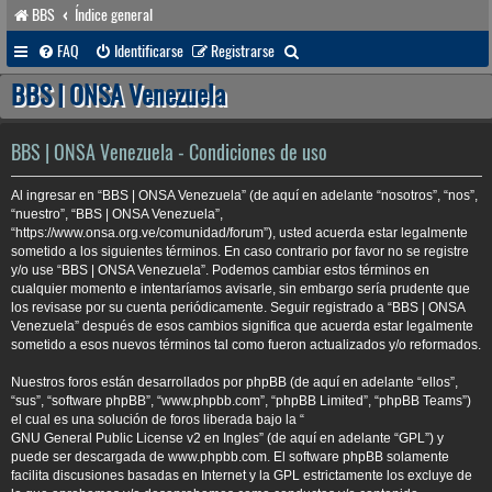
BBS
Índice general
B
FAQ
Identificarse
Registrarse
u
BBS | ONSA Venezuela
s
c
BBS | ONSA Venezuela - Condiciones de uso
a
Al ingresar en “BBS | ONSA Venezuela” (de aquí en adelante “nosotros”, “nos”,
r
“nuestro”, “BBS | ONSA Venezuela”,
“https://www.onsa.org.ve/comunidad/forum”), usted acuerda estar legalmente
sometido a los siguientes términos. En caso contrario por favor no se registre
y/o use “BBS | ONSA Venezuela”. Podemos cambiar estos términos en
cualquier momento e intentaríamos avisarle, sin embargo sería prudente que
los revisase por su cuenta periódicamente. Seguir registrado a “BBS | ONSA
Venezuela” después de esos cambios significa que acuerda estar legalmente
sometido a esos nuevos términos tal como fueron actualizados y/o reformados.
Nuestros foros están desarrollados por phpBB (de aquí en adelante “ellos”,
“sus”, “software phpBB”, “www.phpbb.com”, “phpBB Limited”, “phpBB Teams”)
el cual es una solución de foros liberada bajo la “
GNU General Public License v2 en Ingles
” (de aquí en adelante “GPL”) y
puede ser descargada de
www.phpbb.com
. El software phpBB solamente
facilita discusiones basadas en Internet y la GPL estrictamente los excluye de