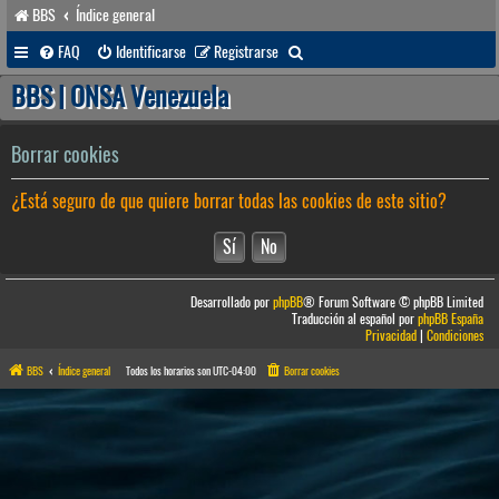
BBS
Índice general
B
FAQ
Identificarse
Registrarse
u
BBS | ONSA Venezuela
s
c
Borrar cookies
a
¿Está seguro de que quiere borrar todas las cookies de este sitio?
r
Desarrollado por
phpBB
® Forum Software © phpBB Limited
Traducción al español por
phpBB España
Privacidad
|
Condiciones
BBS
Índice general
Todos los horarios son
UTC-04:00
Borrar cookies