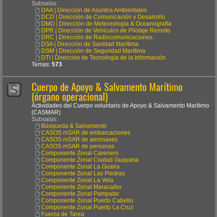
Subsalas:
DAA | Dirección de Asuntos Ambientales
DCD | Dirección de Comunicación y Desarrollo
DMO | Dirección de Meteorología & Oceanografía
DPR | Dirección de Vehículos de Pilotaje Remoto
DRC | Dirección de Radiocomunicaciones
DSA | Dirección de Sanidad Marítima
DSM | Dirección de Seguridad Marítima
DTI | Dirección de Tecnología de la Información
Temas:
573
Cuerpo de Apoyo & Salvamento Marítimo
(órgano operacional)
Actividades del Cuerpo voluntario de Apoyo & Salvamento Marítimo
(CASMAR)
Subsalas:
Búsqueda & Salvamento
CASOS mSAR de embarcaciones
CASOS mSAR de aeronaves
CASOS mSAR de personas
Componente Zonal Carenero
Componente Zonal Ciudad Guayana
Componente Zonal La Guaira
Componente Zonal Las Piedras
Componente Zonal La Vela
Componente Zonal Maracaibo
Componente Zonal Pampatar
Componente Zonal Puerto Cabello
Componente Zonal Puerto La Cruz
Fuerza de Tarea