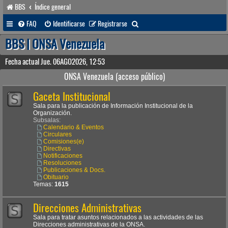
BBS
Índice general
B
FAQ
Identificarse
Registrarse
u
BBS | ONSA Venezuela
s
Fecha actual Jue. 06AGO2026, 12:53
c
ONSA Venezuela (acceso público)
a
Gaceta Institucional
r
Sala para la publicación de Información Institucional de la
Organización.
Subsalas:
Calendario & Eventos
Circulares
Comisiones(e)
Directivas
Notificaciones
Resoluciones
Publicaciones & Docs.
Obituario
Temas:
1615
Direcciones Administrativas
Sala para tratar asuntos relacionados a las actividades de las
Direcciones administrativas de la ONSA.