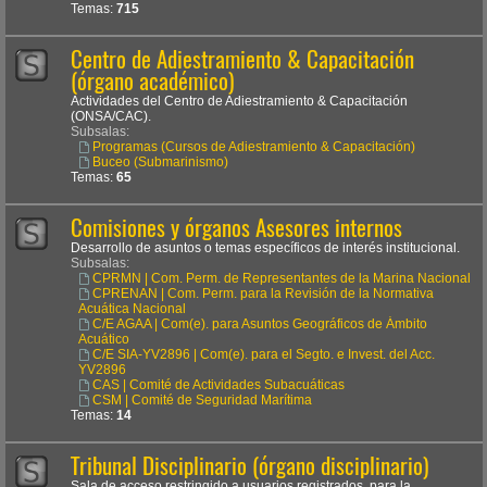
Temas:
715
Centro de Adiestramiento & Capacitación
(órgano académico)
Actividades del Centro de Adiestramiento & Capacitación
(ONSA/CAC).
Subsalas:
Programas (Cursos de Adiestramiento & Capacitación)
Buceo (Submarinismo)
Temas:
65
Comisiones y órganos Asesores internos
Desarrollo de asuntos o temas específicos de interés institucional.
Subsalas:
CPRMN | Com. Perm. de Representantes de la Marina Nacional
CPRENAN | Com. Perm. para la Revisión de la Normativa
Acuática Nacional
C/E AGAA | Com(e). para Asuntos Geográficos de Ámbito
Acuático
C/E SIA-YV2896 | Com(e). para el Segto. e Invest. del Acc.
YV2896
CAS | Comité de Actividades Subacuáticas
CSM | Comité de Seguridad Marítima
Temas:
14
Tribunal Disciplinario (órgano disciplinario)
Sala de acceso restringido a usuarios registrados, para la