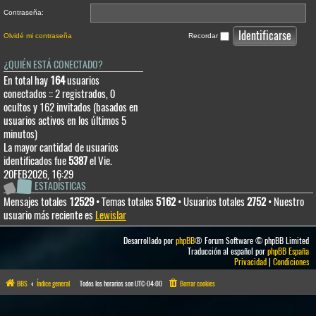
Contraseña:
Olvidé mi contraseña
Recordar
¿QUIÉN ESTÁ CONECTADO?
En total hay
164
usuarios
conectados :: 2 registrados, 0
ocultos y 162 invitados (basados en
usuarios activos en los últimos 5
minutos)
La mayor cantidad de usuarios
identificados fue
5387
el Vie.
20FEB2026, 16:29
ESTADÍSTICAS
Mensajes totales
12529
• Temas totales
5162
• Usuarios totales
2752
• Nuestro
usuario más reciente es
Lewislar
Desarrollado por
phpBB
® Forum Software © phpBB Limited
Traducción al español por
phpBB España
Privacidad
|
Condiciones
BBS
Índice general
Todos los horarios son
UTC-04:00
Borrar cookies