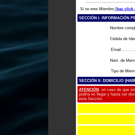
Si no eres Miembro,[
haz click 
SECCIÓN I: INFORMACIÓN 
Nombre completo.
Cédula de Identi
Email.............
Núm. de Membres
Tipo de Miembro.
SECCIÓN II: DOMICILIO (HAB
ATENCIÓN
: en caso de que om
podría no llegar y hasta ser d
esta Sección.