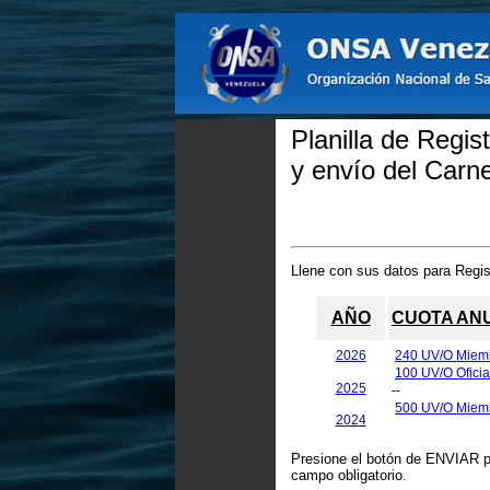
Planilla de Regi
y envío del Carnet
Llene con sus datos para Regi
AÑO
CUOTA AN
2026
240 UV/O Miem
100 UV/O Oficia
2025
--
500 UV/O Miemb
2024
Presione el botón de ENVIAR pa
campo obligatorio.