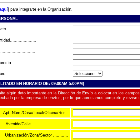
aquí
] para integrarte en la Organización.
PERSONAL
.......................
dad.....................
...........................
ía ...................
.......................
ILITADO EN HORARIO DE: 09:00AM-5:00PM)
ita algún dato importante en la Dirección de Envío a colocar en los campos
esechada por la empresa de envíos; por lo que apreciamos complete y revise 
Apt. Núm./Casa/Local/Oficina/Res .
Avenida/Calle .............................
Urbanización/Zona/Sector ............