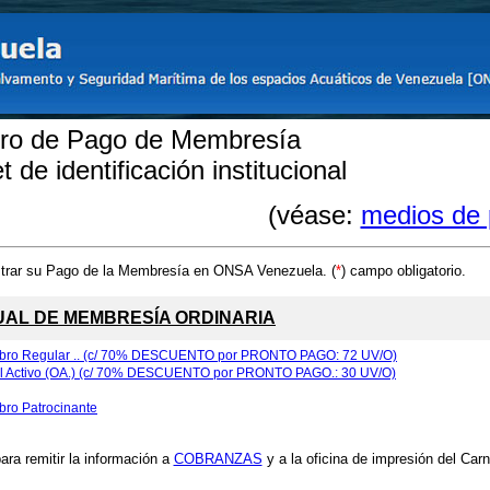
stro de Pago de Membresía
 de identificación institucional
(véase:
medios de 
strar su Pago de la Membresía en ONSA Venezuela. (
*
) campo obligatorio.
UAL DE MEMBRESÍA ORDINARIA
bro Regular .. (c/ 70% DESCUENTO por PRONTO PAGO: 72 UV/O)
l Activo (OA.)
(c/ 70% DESCUENTO por PRONTO PAGO.: 30 UV/O)
ro Patrocinante
ra remitir la información a
COBRANZAS
y a la oficina de impresión del Carn