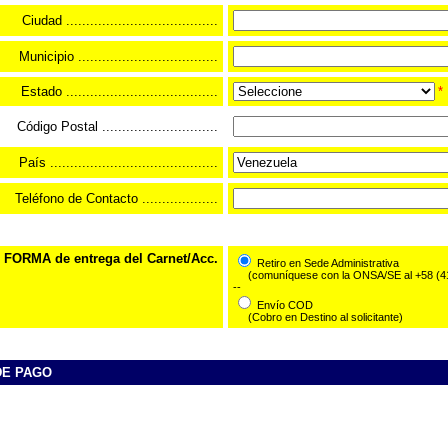
Ciudad ......................................
Municipio ...................................
Estado ......................................
*
Código Postal .............................
País ..........................................
Teléfono de Contacto ...................
FORMA de entrega del Carnet/Acc.
Retiro en Sede Administrativa
(comuníquese con la ONSA/SE al +58 (41
--
Envío COD
(Cobro en Destino al solicitante)
DE PAGO