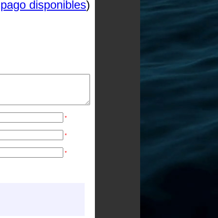
pago disponibles
)
*
*
*