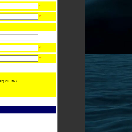
*
*
*
*
2) 210 3686