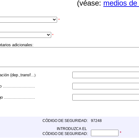
(véase:
medios de 
*
*
arios adicionales:
ión (dep.,transf...
)
........................
........................
CÓDIGO DE SEGURIDAD:
97248
INTRODUZCA EL
*
CÓDIGO DE SEGURIDAD: