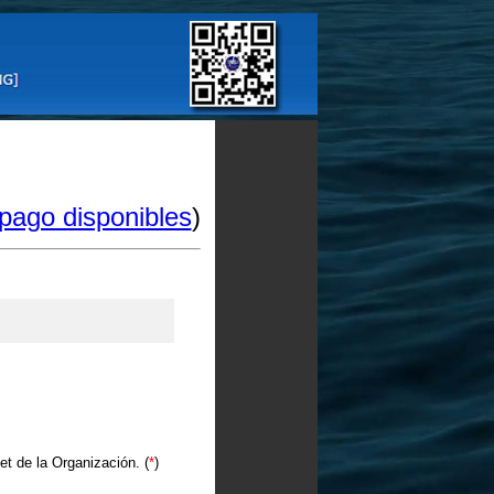
pago disponibles
)
et de la Organización. (
*
)