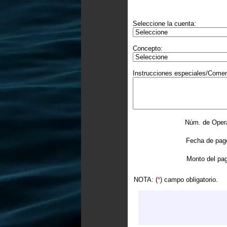
Seleccione la cuenta:
Concepto:
Instrucciones especiales/Coment
Núm. de Operac
Fecha de pago ..
Monto del pago .
NOTA: (
*
) campo obligatorio.