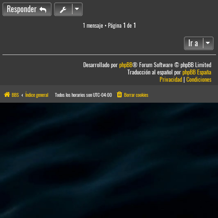
Responder
1 mensaje • Página
1
de
1
Ir a
Desarrollado por
phpBB
® Forum Software © phpBB Limited
Traducción al español por
phpBB España
Privacidad
|
Condiciones
BBS
Índice general
Todos los horarios son
UTC-04:00
Borrar cookies