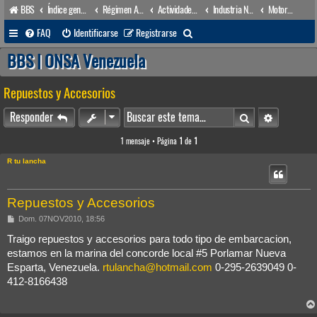
BBS
Índice general
Régimen Acuático venezolano
Actividades conexas
Industria Naval
Motores marinos & equipos mecánicos
B
FAQ
Identificarse
Registrarse
u
BBS | ONSA Venezuela
s
Repuestos y Accesorios
c
a
Buscar
Búsqueda 
Responder
r
1 mensaje • Página
1
de
1
R tu lancha
Repuestos y Accesorios
M
Dom. 07NOV2010, 18:56
e
n
Traigo repuestos y accesorios para todo tipo de embarcacion,
s
estamos en la marina del concorde local #5 Porlamar Nueva
a
j
Esparta, Venezuela.
rtulancha@hotmail.com
0-295-2639049 0-
e
412-8166438