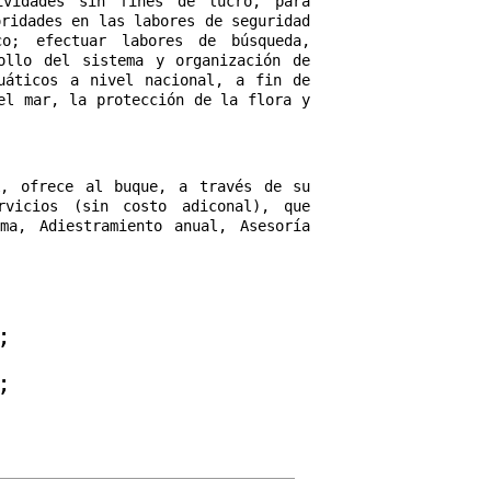
ividades sin fines de lucro, para
oridades en las labores de seguridad
co; efectuar labores de búsqueda,
ollo del sistema y organización de
uáticos a nivel nacional, a fin de
el mar, la protección de la flora y
A, ofrece al buque, a través de su
rvicios (sin costo adiconal), que
ma, Adiestramiento anual, Asesoría
;
;