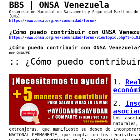
BBS | ONSA Venezuela
Organización Nacional de Salvamento y Seguridad Marítima de
[ONG]
https://www.onsa.org.ve/comunidad/forum/
¿Cómo puedo contribuir con ONSA Venezu
https://www.onsa.org.ve/comunidad/forum/viewtopic.php?t=518
¿Cómo puedo contribuir con ONSA Venezuela
por
ONSA/VE
:: ¿Cómo puedo contribui
1.
Rea
económ
2.
Ins
asocia
Los asoci
naturale
extranjeras, que manifieste su deseo de incorporar
NACIONAL PERMANENTE, que cumpla con los requisitos 