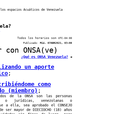
 los espacios Acuáticos de Venezuela
ela?
1
?
Todos los horarios son
UTC-04:00
Publicado:
Mié. 07ABR2021, 03:08
r con ONSA(ve)
¿Qué es ONSA Venezuela?
◄
lizando un aporte
ico
;
cribiéndome como
do (miembro)
;
ados de la ONSA son las personas
s, o jurídicas, venezolanas o
se a ella, sea aprobado el CONSEJO
de ser mayor de DIECIOCHO (18) años