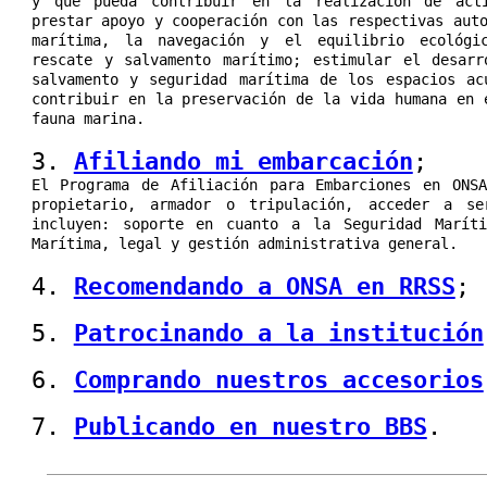
y que pueda contribuir en la realización de act
prestar apoyo y cooperación con las respectivas aut
marítima, la navegación y el equilibrio ecológi
rescate y salvamento marítimo; estimular el desarr
salvamento y seguridad marítima de los espacios ac
contribuir en la preservación de la vida humana en 
fauna marina.
3.
Afiliando mi embarcación
;
El Programa de Afiliación para Embarciones en ONS
propietario, armador o tripulación, acceder a se
incluyen: soporte en cuanto a la Seguridad Maríti
Marítima, legal y gestión administrativa general.
4.
Recomendando a ONSA en RRSS
;
5.
Patrocinando a la institución
6.
Comprando nuestros accesorios
7.
Publicando en nuestro BBS
.