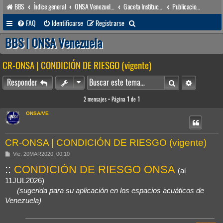
BBS
Índice general
ONSA Venezuela (acceso público)
Gaceta Institucional
Publicaciones & Docs.
B
FAQ
Identificarse
Registrarse
u
BBS | ONSA Venezuela
s
CR-ONSA | CONDICIÓN DE RIESGO (vigente)
c
a
Buscar
Búsqueda 
Responder
r
2 mensajes • Página
1
de
1
ONSA/VE
CR-ONSA | CONDICIÓN DE RIESGO (vigente)
M
Vie. 20MAR2020, 00:10
e
::
CONDICIÓN DE RIESGO ONSA
n
(al
s
a
11JUL2026)
j
(sugerida para su aplicación en los espacios acuáticos de
e
Venezuela)