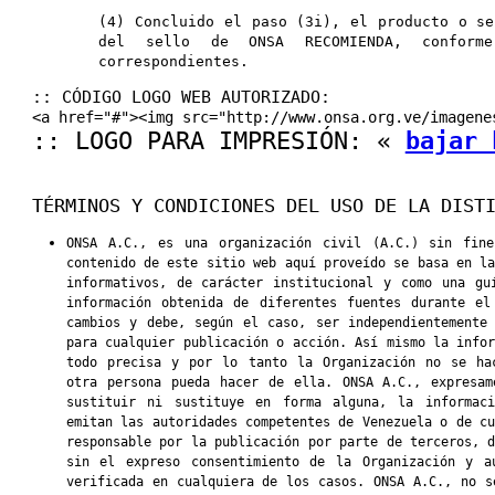
(4) Concluido el paso (3i), el producto o se
del sello de ONSA RECOMIENDA, conform
correspondientes.
:: CÓDIGO LOGO WEB AUTORIZADO:
<a href="#"><img src="http://www.onsa.org.ve/imagene
:: LOGO PARA IMPRESIÓN: «
bajar 
TÉRMINOS Y CONDICIONES DEL USO DE LA DIST
ONSA A.C., es una organización civil (A.C.) sin fine
contenido de este sitio web aquí proveído se basa en l
informativos, de carácter institucional y como una gu
información obtenida de diferentes fuentes durante el
cambios y debe, según el caso, ser independientemente
para cualquier publicación o acción. Así mismo la info
todo precisa y por lo tanto la Organización no se ha
otra persona pueda hacer de ella. ONSA A.C., expresam
sustituir ni sustituye en forma alguna, la informaci
emitan las autoridades competentes de Venezuela o de c
responsable por la publicación por parte de terceros, 
sin el expreso consentimiento de la Organización y a
verificada en cualquiera de los casos. ONSA A.C., no s