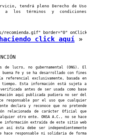
rvicio, tendrá pleno Derecho de Uso
e a los términos y condiciones
s/recomienda.gif" border="0" onClick="MM_openBrWindow('h
haciendo click aquí
»
INCIÓN
s de lucro, no gubernamental (ONG). El
a buena Fe y se ha desarrollado con fines
ía referencial exclusivamente, basada en
 tiempo. Esta información está sujeta a
 verificada antes de ser usada como base
rmación aquí publicada pudiera no ser del
ce responsable por el uso que cualquier
ente declara y reconoce que no pretende
ón relacionada de carácter Oficial que
ualquier otro ente. ONSA A.C., no se hace
de información extraída de este sitio web
un así ésta debe ser independientemente
e hace responsable ni solidaria de forma