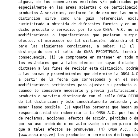
alguna, de los comentarios emitidos y/o publicados p
especialmente en las áreas abiertas o de participació
productos & servicios, conforme lo determinen las norm
distinción sirve como una guía referencial excl
suministrada u obtenida de diferentes fuentes y en un
dicho producto o servicio, por lo que ONSA. A.C. no s
modificaciones o imperfecciones que pudieran surgi
efectos, el merecedor de tal distinción, obtendrá el 
bajo las siguientes condiciones, a saber: (1) El 
distinguido con el sello de ONSA RECOMIENDA, tendr
consecuencia: (i) Se compromete en mantener en todo m
los estándares que a tales efectos se hayan dictado; 
dictasen a los fines de recibir esta distinción, podrá
a las normas y procedimientos que determine la ONSA A.
a partir de la fecha que corresponda y en el meno
modificaciones pertinentes para ajustar su producto o
cuando lo considere necesario y previa justificación,
producto o servicio distinguido con el sello ONSA RECO
de tal distinción; y éste inmediatamente entiende y a
menor lapso posible. (3) Aquellas personas que hagan u
responsabilidad de indemnizar a la ONSA A.C. por los 
de reclamos, acciones, efectos de acción, pérdidas o d
por su uso indebido o no autorizado; sin perjuicio de
que a tales efectos se promuevan. (4) ONSA A.C., p
[www.onsa.org.ve] los productos o servicios distinguid