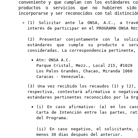
conveniente y que cumplan con los estándares co
productos o servicios que no hubieren sido
incorporarse y ser reconocidos con tal distinció
(1) Solicitar ante la ONSA, A.C., a trav
interés de participar en el PROGRAMA ONSA R
EC
(2) Presentar conjuntamente con la solic
estándares que cumple su producto o ser
consideradas. La correspondencia pertinente,
Atn: ONSA A.C.
Parque Cristal, Mezz., Local 215, #1029
Los Palos Grandes, Chacao, Miranda 1060
Caracas - Venezuela.
(3) Una vez recibido los recaudos (1) y (2),
respectiva, contestará afirmativa o negativ
estándares pertinentes reconocidos por la Or
(i) En caso afirmativo: (a) en los cas
Carta de Intención entre las partes, rat
del Programa.
(ii) En caso negativo, el solicitante, 
menos 30 días después del anterior.