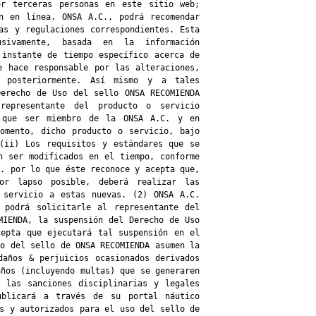
or terceras personas en este sitio web;
n en línea. ONSA A.C., podrá recomendar
as y regulaciones correspondientes. Esta
usivamente, basada en la información
 instante de tiempo específico acerca de
e hace responsable por las alteraciones,
r posteriormente. Así mismo y a tales
Derecho de Uso del sello ONSA RECOMIENDA
representante del producto o servicio
á que ser miembro de la ONSA A.C. y en
omento, dicho producto o servicio, bajo
(ii) Los requisitos y estándares que se
n ser modificados en el tiempo, conforme
C. por lo que éste reconoce y acepta que,
r lapso posible, deberá realizar las
 servicio a estas nuevas. (2) ONSA A.C.
 podrá solicitarle al representante del
MIENDA, la suspensión del Derecho de Uso
cepta que ejecutará tal suspensión en el
so del sello de ONSA RECOMIENDA asumen la
daños & perjuicios ocasionados derivados
años (incluyendo multas) que se generaren
 las sanciones disciplinarias y legales
ublicará a través de su portal náutico
os y autorizados para el uso del sello de