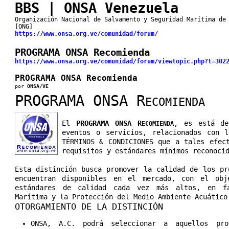
BBS | ONSA Venezuela
Organización Nacional de Salvamento y Seguridad Marítima de
[ONG]
https://www.onsa.org.ve/comunidad/forum/
PROGRAMA ONSA Recomienda
https://www.onsa.org.ve/comunidad/forum/viewtopic.php?t=302
PROGRAMA ONSA Recomienda
por
ONSA/VE
PROGRAMA ONSA R
ECOMIENDA
El
PROGRAMA ONSA R
, es está de
ECOMIENDA
eventos o servicios, relacionados con l
TÉRMINOS & CONDICIONES que a tales efec
requisitos y estándares mínimos reconoci
Esta distinción busca promover la calidad de los pr
encuentran disponibles en el mercado, con el obj
estándares de calidad cada vez más altos, en fa
Marítima y la Protección del Medio Ambiente Acuático
OTORGAMIENTO DE LA DISTINCIÓN
ONSA, A.C. podrá seleccionar a aquellos pro