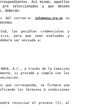
rrespondientes. Así mismo, aquellos
 pre seleccionados y que deseen
n, deberán:
és del correo-e:
info@onsa.org.ve
su
.
OMIENDA
itud, las posibles credenciales y
vicio, para que sean evaluadas y
 deberá ser enviada a:
 ONSA, A.C., a través de la Comisión
amente, si procede y cumple con los
ganización.
os que corresponda, se firmará una
ificando los términos & condiciones
podrá reiniciar el proceso (1), al