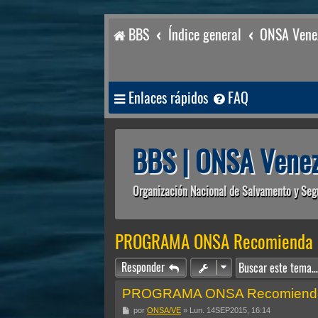
BBS
Índice general
ONSA Venez
Enlaces rápidos
FAQ
BBS | ONSA Venez
Organización Nacional de Salvamento y Seg
PROGRAMA ONSA Recomienda
Responder
PROGRAMA ONSA Recomiend
M
por
ONSA/VE
»
Lun. 14SEP2015, 16:14