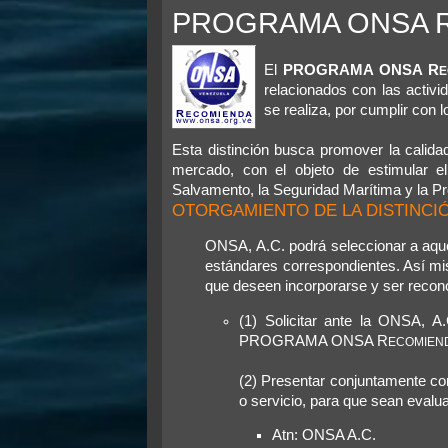
e
PROGRAMA ONSA 
n
s
a
j
e
El
PROGRAMA ONSA R
E
relacionados con las acti
se realiza, por cumplir con
Esta distinción busca promover la calida
mercado, con el objeto de estimular e
Salvamento, la Seguridad Marítima y la P
OTORGAMIENTO DE LA DISTINCI
ONSA, A.C. podrá seleccionar a aque
estándares correspondientes. Así mi
que deseen incorporarse y ser recono
(1) Solicitar ante la ONSA, A
PROGRAMA ONSA R
ECOMIEN
(2) Presentar conjuntamente con
o servicio, para que sean evalu
Atn: ONSA A.C.