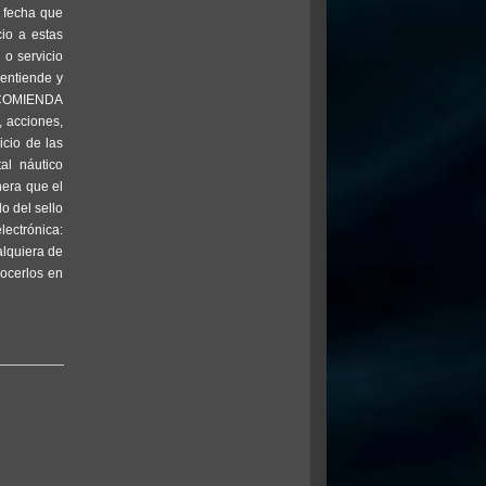
a fecha que
cio a estas
 o servicio
entiende y
RECOMIENDA
 acciones,
icio de las
al náutico
nera que el
o del sello
lectrónica:
alquiera de
ocerlos en