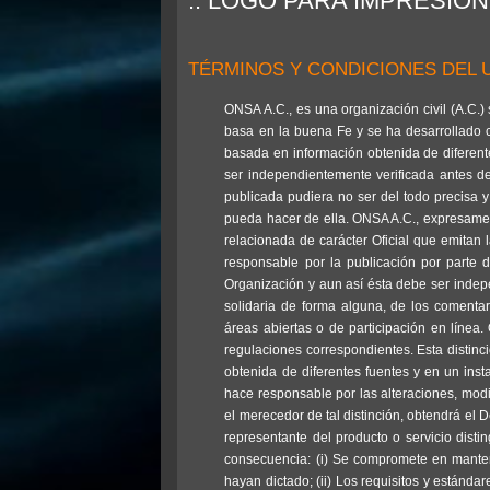
:: LOGO PARA IMPRESIÓN
TÉRMINOS Y CONDICIONES DEL U
ONSA A.C., es una organización civil (A.C.)
basa en la buena Fe y se ha desarrollado co
basada en información obtenida de diferente
ser independientemente verificada antes d
publicada pudiera no ser del todo precisa y
pueda hacer de ella. ONSA A.C., expresament
relacionada de carácter Oficial que emitan
responsable por la publicación por parte d
Organización y aun así ésta debe ser indep
solidaria de forma alguna, de los comentar
áreas abiertas o de participación en línea
regulaciones correspondientes. Esta distinc
obtenida de diferentes fuentes y en un inst
hace responsable por las alteraciones, modi
el merecedor de tal distinción, obtendrá el
representante del producto o servicio di
consecuencia: (i) Se compromete en mantene
hayan dictado; (ii) Los requisitos y estándar