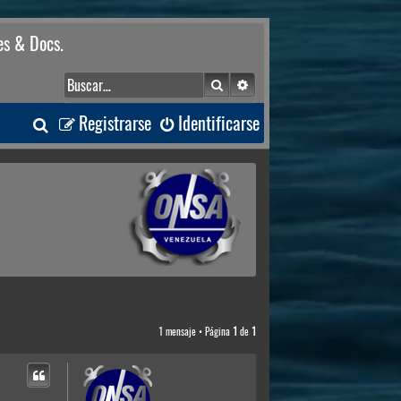
es & Docs.
Buscar
Búsqueda avanzada
B
Registrarse
Identificarse
u
s
c
a
r
1 mensaje • Página
1
de
1