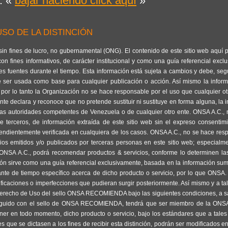
: «
bajar haciendo click aquí
»
SO DE LA DISTINCIÓN
 sin fines de lucro, no gubernamental (ONG). El contenido de este sitio web aquí 
n fines informativos, de carácter institucional y como una guía referencial excl
s fuentes durante el tiempo. Esta información está sujeta a cambios y debe, seg
e ser usada como base para cualquier publicación o acción. Así mismo la infor
 por lo tanto la Organización no se hace responsable por el uso que cualquier o
e declara y reconoce que no pretende sustituir ni sustituye en forma alguna, la 
 las autoridades competentes de Venezuela o de cualquier otro ente. ONSA A.C.,
e terceros, de información extraída de este sitio web sin el expreso consentim
endientemente verificada en cualquiera de los casos. ONSA A.C., no se hace res
ios emitidos y/o publicados por terceras personas en este sitio web; especialm
. ONSA A.C., podrá recomendar productos & servicios, conforme lo determinen l
ión sirve como una guía referencial exclusivamente, basada en la información sum
ante de tiempo específico acerca de dicho producto o servicio, por lo que ONSA.
ficaciones o imperfecciones que pudieran surgir posteriormente. Así mismo y a tal
 Derecho de Uso del sello ONSA RECOMIENDA bajo las siguientes condiciones, a sa
stinguido con el sello de ONSA RECOMIENDA, tendrá que ser miembro de la ONSA
r en todo momento, dicho producto o servicio, bajo los estándares que a tales
es que se dictasen a los fines de recibir esta distinción, podrán ser modificados en