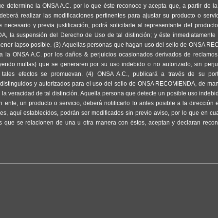
e determine la ONSA A.C. por lo que éste reconoce y acepta que, a partir de l
eberá realizar las modificaciones pertinentes para ajustar su producto o servi
ecesario y previa justificación, podrá solicitarle al representante del producto
, la suspensión del Derecho de Uso de tal distinción; y éste inmediatamente 
 menor lapso posible. (3) Aquellas personas que hagan uso del sello de ONSA 
a la ONSA A.C. por los daños & perjuicios ocasionados derivados de reclamos,
yendo multas) que se generaren por su uso indebido o no autorizado; sin perju
a tales efectos se promuevan. (4) ONSA A.C., publicará a través de su port
os distinguidos y autorizados para el uso del sello de ONSA RECOMIENDA, de ma
 la veracidad de tal distinción. Aquella persona que detecte un posible uso indebid
e, un producto o servicio, deberá notificarlo lo antes posible a la dirección e
s, aquí establecidos, podrán ser modificados sin previo aviso, por lo que en cu
as que se relacionen de una u otra manera con éstos, aceptan y declaran recon