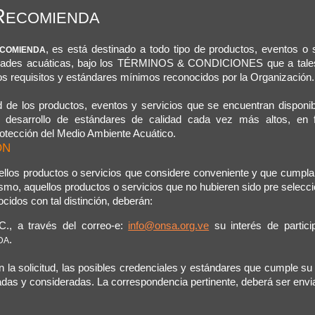
R
ECOMIENDA
, es está destinado a todo tipo de productos, eventos o s
COMIENDA
vidades acuáticas, bajo los TÉRMINOS & CONDICIONES que a tale
 los requisitos y estándares mínimos reconocidos por la Organización.
d de los productos, eventos y servicios que se encuentran disponib
l desarrollo de estándares de calidad cada vez más altos, en 
rotección del Medio Ambiente Acuático.
ÓN
llos productos o servicios que considere conveniente y que cumpla
smo, aquellos productos o servicios que no hubieren sido pre selecc
cidos con tal distinción, deberán:
.C., a través del correo-e:
info@onsa.org.ve
su interés de partici
.
DA
 la solicitud, las posibles credenciales y estándares que cumple su
adas y consideradas. La correspondencia pertinente, deberá ser envi