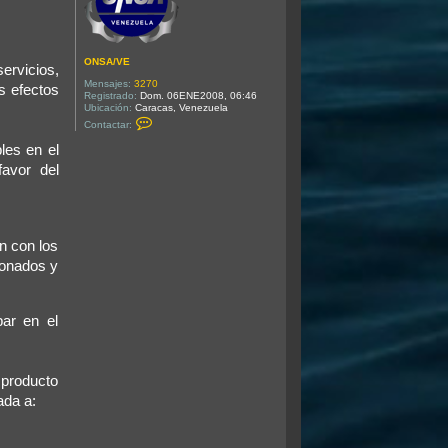
ONSA/VE
ervicios,
Mensajes:
3270
s efectos
Registrado:
Dom. 06ENE2008, 06:46
Ubicación:
Caracas, Venezuela
C
Contactar:
o
n
les en el
t
a
favor del
c
t
a
r
O
N
n con los
S
A
ionados y
/
V
E
par en el
 producto
ada a: