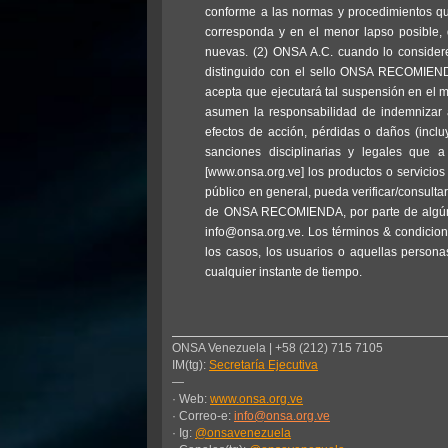
conforme a las normas y procedimientos qu
corresponda y en el menor lapso posible, d
nuevas. (2) ONSA A.C. cuando lo considere n
distinguido con el sello ONSA RECOMIENDA
acepta que ejecutará tal suspensión en el
asumen la responsabilidad de indemnizar 
efectos de acción, pérdidas o daños (inclu
sanciones disciplinarias y legales que 
[www.onsa.org.ve] los productos o servici
público en general, pueda verificar/consultar
de ONSA RECOMIENDA, por parte de algún ent
info@onsa.org.ve. Los términos & condicione
los casos, los usuarios o aquellas person
cualquier instante de tiempo.
ONSA Venezuela | +58 (212) 715 7105
IM(tg):
Secretaría Ejecutiva
—
· Web:
www.onsa.org.ve
· Correo-e:
info@onsa.org.ve
· Ig:
@onsavenezuela