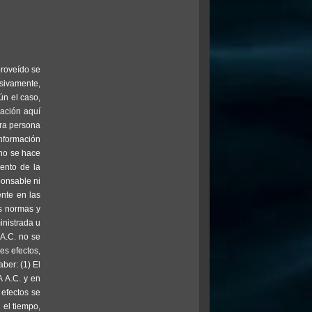
proveído se
usivamente,
ún el caso,
mación aquí
tra persona
información
 no se hace
iento de la
ponsable ni
ente en las
as normas y
inistrada u
 A.C. no se
es efectos,
ber: (1) El
 A.C. y en
 efectos se
 el tiempo,