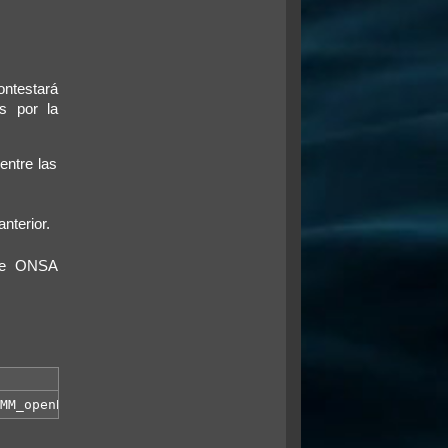
ontestará
s por la
entre las
anterior.
 de ONSA
MM_openBrWindow('http://www.onsa.org.ve/comunidad/forum/