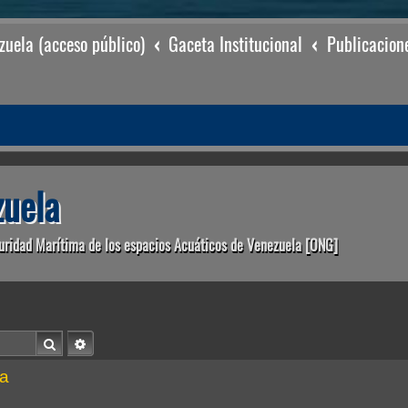
uela (acceso público)
Gaceta Institucional
Publicacion
uela
uridad Marítima de los espacios Acuáticos de Venezuela [ONG]
Buscar
Búsqueda avanzada
a