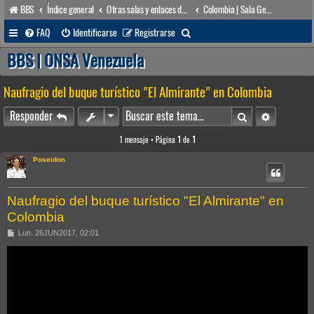
BBS
Índice general
Otras salas y enlaces de interés
Colombia | Sala General
B
FAQ
Identificarse
Registrarse
u
BBS | ONSA Venezuela
s
Naufragio del buque turístico "El Almirante" en Colombia
c
a
Buscar
Búsqueda 
Responder
r
1 mensaje • Página
1
de
1
Poseidon
Naufragio del buque turístico "El Almirante" en
Colombia
M
Lun. 26JUN2017, 02:01
e
n
s
a
j
e