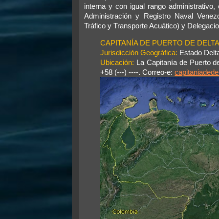
j
interna y con igual rango administrativo
e
Administración y Registro Naval Venez
Tráfico y Transporte Acuático) y Delegaci
CAPITANÍA DE PUERTO DE DEL
Jurisdicción Geográfica:
Estado Delt
Ubicación:
La Capitanía de Puerto de
+58 (---) ----. Correo-e:
capitaniaded