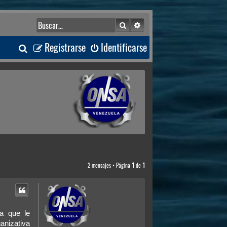
Buscar
Búsqueda avanzada
B
Registrarse
Identificarse
u
s
c
a
r
2 mensajes • Página
1
de
1
ca que le
anizativa