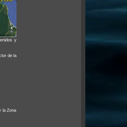
tenidos y
tor de la
y la Zona