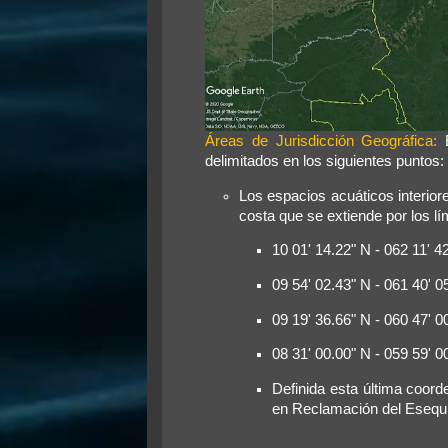
Áreas de Jurisdicción Geográfica:
E
delimitados en los siguientes puntos:
Los espacios acuáticos interio
costa que se extiende por los lí
10 01' 14.22" N - 062 11' 4
09 54' 02.43" N - 061 40' 
09 19' 36.66" N - 060 47' 
08 31' 00.00" N - 059 59' 
Definida esta última coord
en Reclamación del Esequ