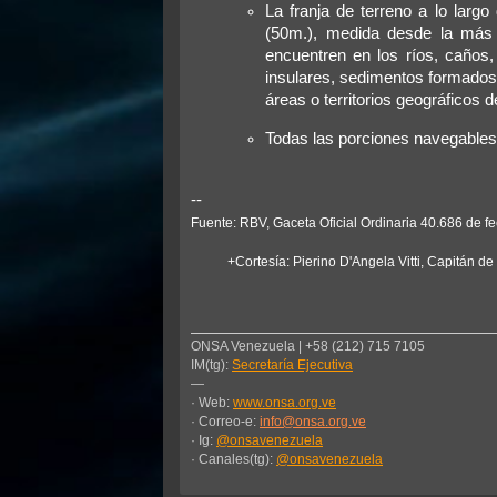
La franja de terreno a lo lar
(50m.), medida desde la más al
encuentren en los ríos, caños,
insulares, sedimentos formados 
áreas o territorios geográficos 
Todas las porciones navegables 
--
Fuente: RBV, Gaceta Oficial Ordinaria 40.686 de 
+Cortesía: Pierino D'Angela Vitti, Capitán d
ONSA Venezuela | +58 (212) 715 7105
IM(tg):
Secretaría Ejecutiva
—
· Web:
www.onsa.org.ve
· Correo-e:
info@onsa.org.ve
· Ig:
@onsavenezuela
· Canales(tg):
@onsavenezuela