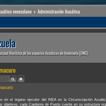
uático venezolano
Administración Acuática
uela
uridad Marítima de los espacios Acuáticos de Venezuela [ONG]
Amacuro
Buscar
Búsqueda avanzada
macuro
n en el órgano ejecutor del INEA en la Circunscripción Acuáti
s objetivos, cada Capitanía de Puerto cuenta en su estructura org