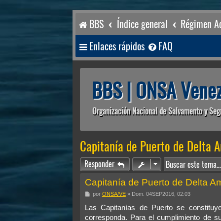
BBS
Índice general
Régimen Ac
Enlaces rápidos
FAQ
BBS | ONSA Venez
Organización Nacional de Salvamento y Seg
Capitanía de Puerto de Delta 
Responder
Capitanía de Puerto de Delta A
M
por
ONSA/VE
»
Dom. 04SEP2016, 02:03
e
n
Las Capitanías de Puerto se constituye
s
corresponda. Para el cumplimiento de su
a