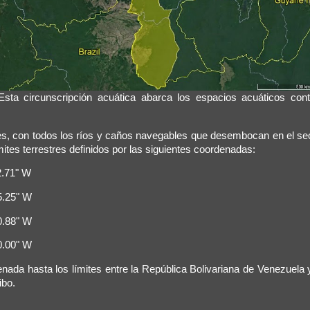
sta circunscripción acuática abarca los espacios acuáticos con
res, con todos los ríos y caños navegables que desembocan en el sec
mites terrestres definidos por las siguientes coordenadas:
2.71" W
05.25" W
00.88" W
00.00" W
enada hasta los límites entre la República Bolivariana de Venezuela 
ibo.