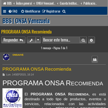
BBS
Índice general
ONSA Venezuela (acceso público)
Gaceta Institucional
Publicaciones & Docs.
B
FAQ
Identificarse
Registrarse
u
BBS | ONSA Venezuela
s
PROGRAMA ONSA Recomienda
c
a
Buscar
Búsqueda 
Responder
r
1 mensaje • Página
1
de
1
ONSA/VE
PROGRAMA ONSA Recomienda
M
Lun. 14SEP2015, 16:14
e
PROGRAMA ONSA R
n
ECOMIENDA
s
a
j
e
El
PROGRAMA ONSA R
, es está
ECOMIENDA
destinado a todo tipo de productos, eventos o
servicios, relacionados con las actividades