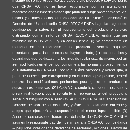
instante de tiempo específico acerca de dicho producto o servicio, por lo
que ONSA. A.C. no se hace responsable por las alteraciones,
modificaciones o imperfecciones que pudieran surgir posteriormente. Así
mismo y a tales efectos, el merecedor de tal distinción, obtendrá el
Derecho de Uso del sello ONSA RECOMIENDA bajo las siguientes
condiciones, a saber: (1) El representante del producto o servicio
distinguido con el sello de ONSA RECOMIENDA, tendrá que ser
miembro de la ONSA A.C. y en consecuencia: (i) Se compromete en
mantener en todo momento, dicho producto o servicio, bajo los
estándares que a tales efectos se hayan dictado; (ii) Los requisitos y
estándares que se dictasen a los fines de recibir esta distinción, podrán
ser modificados en el tiempo, conforme a las normas y procedimientos
que determine la ONSA A.C. por lo que éste reconoce y acepta que, a
partir de la fecha que corresponda y en el menor lapso posible, deberá
realizar las modificaciones pertinentes para ajustar su producto o
servicio a estas nuevas. (2) ONSA A.C. cuando lo considere necesario y
previa justificación, podrá solicitarle al representante del producto o
servicio distinguido con el sello ONSA RECOMIENDA, la suspensión del
Derecho de Uso de tal distinción; y éste inmediatamente entiende y
acepta que ejecutará tal suspensión en el menor lapso posible. (3)
Aquellas personas que hagan uso del sello de ONSA RECOMIENDA
asumen la responsabilidad de indemnizar a la ONSA A.C. por los daños
& perjuicios ocasionados derivados de reclamos, acciones, efectos de