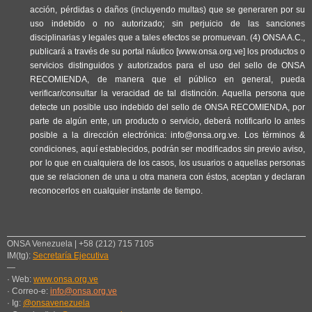
acción, pérdidas o daños (incluyendo multas) que se generaren por su
uso indebido o no autorizado; sin perjuicio de las sanciones
disciplinarias y legales que a tales efectos se promuevan. (4) ONSA A.C.,
publicará a través de su portal náutico [www.onsa.org.ve] los productos o
servicios distinguidos y autorizados para el uso del sello de ONSA
RECOMIENDA, de manera que el público en general, pueda
verificar/consultar la veracidad de tal distinción. Aquella persona que
detecte un posible uso indebido del sello de ONSA RECOMIENDA, por
parte de algún ente, un producto o servicio, deberá notificarlo lo antes
posible a la dirección electrónica: info@onsa.org.ve. Los términos &
condiciones, aquí establecidos, podrán ser modificados sin previo aviso,
por lo que en cualquiera de los casos, los usuarios o aquellas personas
que se relacionen de una u otra manera con éstos, aceptan y declaran
reconocerlos en cualquier instante de tiempo.
ONSA Venezuela | +58 (212) 715 7105
IM(tg):
Secretaría Ejecutiva
—
· Web:
www.onsa.org.ve
· Correo-e:
info@onsa.org.ve
· Ig:
@onsavenezuela