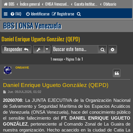
BBS
Índice general
ONSA Venezuela (acceso público)
Gaceta Institucional
Obituario
B
FAQ
Identificarse
Registrarse
u
BBS | ONSA Venezuela
s
Daniel Enrique Ugueto González (QEPD)
c
a
Buscar
Búsqueda 
Responder
r
1 mensaje • Página
1
de
1
ONSA/VE
Daniel Enrique Ugueto González (QEPD)
M
Jue. 09JUL2026, 01:02
e
n
20260708
: La JUNTA EJECUTIVA de la Organización Nacional
s
de Salvamento y Seguridad Marítima de los Espacios Acuáticos
a
j
de Venezuela (ONSA Venezuela), hace del conocimiento público
e
el sensible fallecimiento del
FT. DANIEL ENRIQUE UGUETO
GONZÁLEZ
, perteneciente al Comando Zonal de La Guaira de
nuestra organización. Hecho acaecido en la ciudad de Catia La