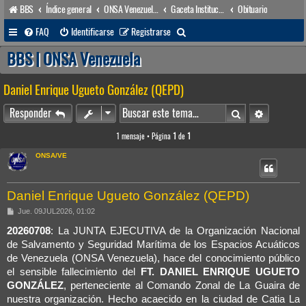
BBS
Índice general
ONSA Venezuela (acceso público)
Gaceta Institucional
Obituario
B
FAQ
Identificarse
Registrarse
u
BBS | ONSA Venezuela
s
Daniel Enrique Ugueto González (QEPD)
c
a
Buscar
Búsqueda 
Responder
r
1 mensaje • Página
1
de
1
ONSA/VE
Daniel Enrique Ugueto González (QEPD)
M
Jue. 09JUL2026, 01:02
e
n
20260708
: La JUNTA EJECUTIVA de la Organización Nacional
s
de Salvamento y Seguridad Marítima de los Espacios Acuáticos
a
j
de Venezuela (ONSA Venezuela), hace del conocimiento público
e
el sensible fallecimiento del
FT. DANIEL ENRIQUE UGUETO
GONZÁLEZ
, perteneciente al Comando Zonal de La Guaira de
nuestra organización. Hecho acaecido en la ciudad de Catia La