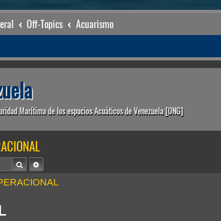
eral
Off-Topics
Acuarismo
uela
uridad Marítima de los espacios Acuáticos de Venezuela [ONG]
RACIONAL
Buscar
Búsqueda avanzada
OPERACIONAL

