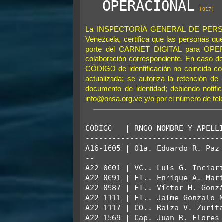
  OPERACIONAL
j
[017]
e
La INSPECTORÍA GENERAL DE PER
Venezuela, certifica que las personas qu
porte del CARNET DIGITAL para OPERA
colaboración correspondiente. En caso de
CÓDIGO de identificación no coincida 
actualizada; se autoriza la retención de 
documento de identidad; debiendo notifi
info@onsa.org.ve y/o por el número de te
CÓDIGO   | RNGO NOMBRE Y APELLI
-------------------------------
A16-1605 | O1a. Eduardo R. Paz 
--

A22-0001 | VC.. Luis G. Inciart
A22-0091 | FT.. Enrique A. Mart
A22-0987 | FT.. Víctor H. Gonzá
A22-1111 | FT.. Jaime Gonzalo N
A22-1117 | CO.. Raiza V. Zurita
A22-1569 | Cap. Juan R. Flores 