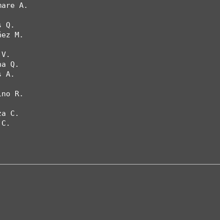
are A.



 Q.

ez M.

V.

a Q.

 A.

no R.

a C.

C.
