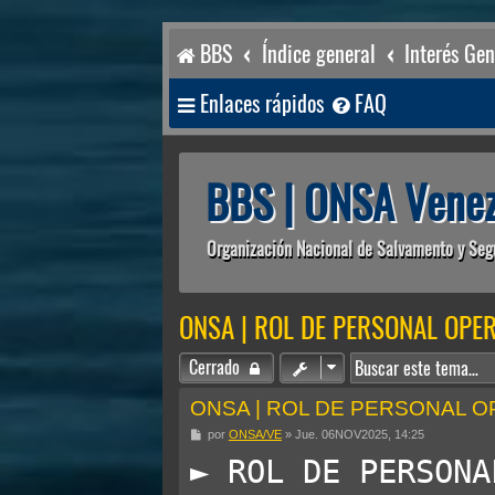
BBS
Índice general
Interés Gen
Enlaces rápidos
FAQ
BBS | ONSA Venez
Organización Nacional de Salvamento y Seg
ONSA | ROL DE PERSONAL OPE
Cerrado
ONSA | ROL DE PERSONAL 
M
por
ONSA/VE
»
Jue. 06NOV2025, 14:25
e
► ROL DE PERSONAL
n
s
a