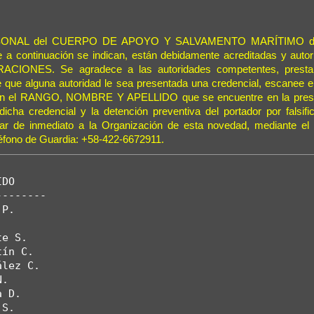
SONAL del CUERPO DE APOYO Y SALVAMENTO MARÍTIMO 
e a continuación se indican, están debidamente acreditadas y autor
CIONES. Se agradece a las autoridades competentes, prestar
 que alguna autoridad le sea presentada una credencial, escanee e
con el RANGO, NOMBRE Y APELLIDO que se encuentre en la presen
dicha credencial y la detención preventiva del portador por falsifi
car de inmediato a la Organización de esta novedad, mediante el 
léfono de Guardia: +58-422-6672911.
DO

-------

P.

e S.

ín C.

lez C.

.

 D.

S.
