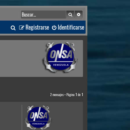
Buscar
Búsqueda avanzada
B
Registrarse
Identificarse
u
s
c
a
r
2 mensajes • Página
1
de
1