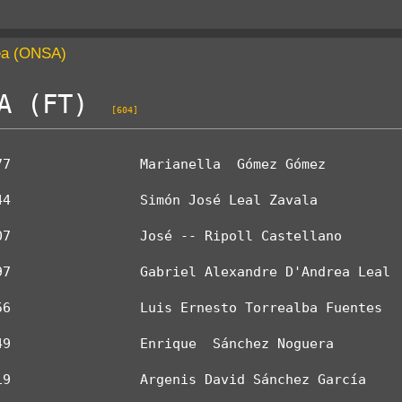
rea (ONSA)
A (FT) 
[604]