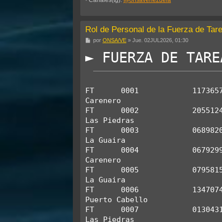
Rol de Personal de la Fuerza de Ta
M
por
ONSA/VE
»
Jue. 02JUL2026, 01:30
e
► FUERZA DE TARE
n
s
a
j
e