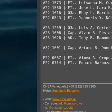
A22-1573 | FT.. Luisanna M. Cum
A22-1580 | FT.. José L. Lara B.
A22-1616 | O3a. Rhoy L. Barrios
F22-0543 | FT.. Yanneris Y. Núñ
--

A23-1259 | O3a. Luis A. Cortez 
A23-1606 | Cap. Alvin R. Pestan
A23-1626 | AO.. Tony R. Ramones
--

A32-1601 | Cap. Arturo R. Donni
--

F22-0667 | FT.. Aimex A. Oropez
F22-0714 | FT.. Eduard Barboza 
ONSA Venezuela | +58 (212) 715 7105
IM(tg):
Secretaría Ejecutiva
—
· Web:
www.onsa.org.ve
· Correo-e:
info@onsa.org.ve
· Ig:
@onsavenezuela
· Canales(tg):
@onsavenezuela