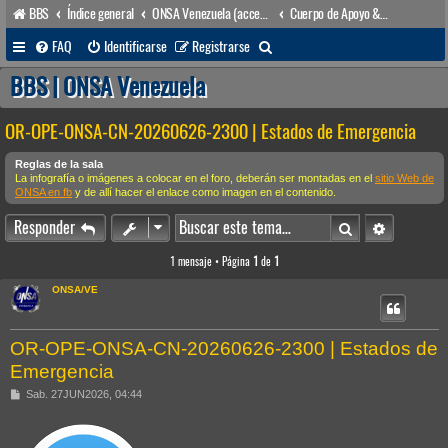
BBS
Índice general
ONSA Venezuela (acceso público)
Cuerpo de Apoyo & Salvamento Marítimo (órgano operacional)
B
FAQ
Identificarse
Registrarse
u
BBS | ONSA Venezuela
s
OR-OPE-ONSA-CN-20260626-2300 | Estados de Emergencia
c
a
Reglas de la sala
La infografía o imágenes a colocar en el foro, deberán ser montadas en el
sitio Web de
r
ONSA en fb
y de allí hacer el enlace como imagen en el contenido.
Buscar
Búsqueda 
Responder
1 mensaje • Página
1
de
1
ONSA/VE
OR-OPE-ONSA-CN-20260626-2300 | Estados de
Emergencia
M
Sab. 27JUN2026, 04:44
e
n
s
a