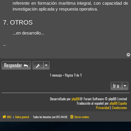
referente en formación marítima integral, con capacidad de
investigación aplicada y respuesta operativa.
7. OTROS
...en desarrollo...
--
Responder
1 mensaje • Página
1
de
1
Ir a
Desarrollado por
phpBB
® Forum Software © phpBB Limited
Traducción al español por
phpBB España
Privacidad
|
Condiciones
BBS
Índice general
Todos los horarios son
UTC-04:00
Borrar cookies