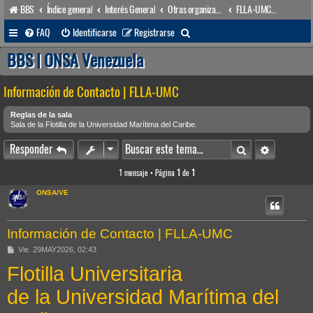
BBS
Índice general
Interés General
Otras organizaciones
FLLA-UMC | Flotilla Universitaria
B
FAQ
Identificarse
Registrarse
u
BBS | ONSA Venezuela
s
Información de Contacto | FLLA-UMC
c
a
Reglas de la sala
Sala de la Flotilla de la Universidad Marítima del Caribe.
r
Buscar
Búsqueda 
Responder
1 mensaje • Página
1
de
1
ONSA/VE
Información de Contacto | FLLA-UMC
M
Vie. 29MAY2026, 02:43
e
Flotilla Universitaria
n
s
a
de la Universidad Marítima del
j
e