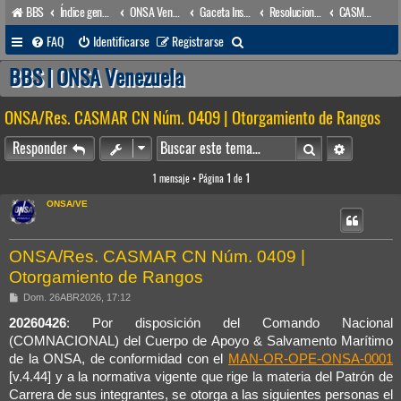
BBS
Índice general
ONSA Venezuela (acceso público)
Gaceta Institucional
Resoluciones
CASMAR/COMNACIONAL
B
FAQ
Identificarse
Registrarse
u
BBS | ONSA Venezuela
s
ONSA/Res. CASMAR CN Núm. 0409 | Otorgamiento de Rangos
c
a
Buscar
Búsqueda 
Responder
r
1 mensaje • Página
1
de
1
ONSA/VE
ONSA/Res. CASMAR CN Núm. 0409 |
Otorgamiento de Rangos
M
Dom. 26ABR2026, 17:12
e
n
20260426
: Por disposición del Comando Nacional
s
(COMNACIONAL) del Cuerpo de Apoyo & Salvamento Marítimo
a
j
de la ONSA, de conformidad con el
MAN-OR-OPE-ONSA-0001
e
[v.4.44] y a la normativa vigente que rige la materia del Patrón de
Carrera de sus integrantes, se otorga a las siguientes personas el