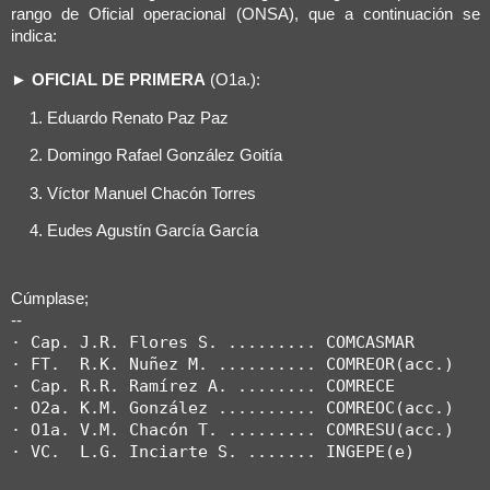
rango de Oficial operacional (ONSA), que a continuación se
indica:
►
OFICIAL DE PRIMERA
(O1a.):
Eduardo Renato Paz Paz
Domingo Rafael González Goitía
Víctor Manuel Chacón Torres
Eudes Agustín García García
Cúmplase;
--
· Cap. J.R. Flores S. ......... COMCASMAR

· FT.  R.K. Nuñez M. .......... COMREOR(acc.)

· Cap. R.R. Ramírez A. ........ COMRECE

· O2a. K.M. González .......... COMREOC(acc.)

· O1a. V.M. Chacón T. ......... COMRESU(acc.)

· VC.  L.G. Inciarte S. ....... INGEPE(e)