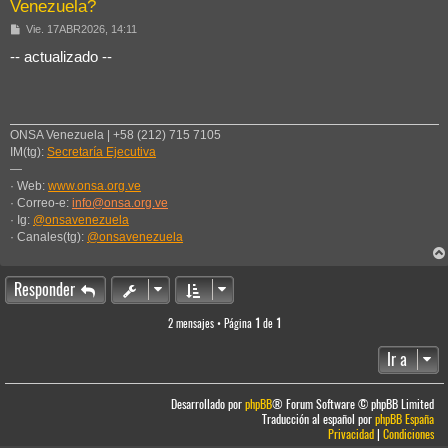
Venezuela?
M
Vie. 17ABR2026, 14:11
e
n
-- actualizado --
s
a
j
e
ONSA Venezuela | +58 (212) 715 7105
IM(tg):
Secretaría Ejecutiva
—
· Web:
www.onsa.org.ve
· Correo-e:
info@onsa.org.ve
· Ig:
@onsavenezuela
· Canales(tg):
@onsavenezuela
Responder
2 mensajes • Página
1
de
1
Ir a
Desarrollado por
phpBB
® Forum Software © phpBB Limited
Traducción al español por
phpBB España
Privacidad
|
Condiciones