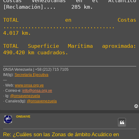
Costas Venezolanas en el Atlántico 
[Reclamación]....     285 km.

TOTAL en Costas 
....................................   
4.017 km.
TOTAL Superficie Marítima aproximada: 
490.420 km cuadrados.
ONSA Venezuela | +58 (212) 715 7105
IM(tg):
Secretaría Ejecutiva
—
· Web:
www.onsa.org.ve
· Correo-e:
info@onsa.org.ve
· Ig:
@onsavenezuela
· Canales(tg):
@onsavenezuela
ONSA/VE
Re: ¿Cuáles son las Zonas de ámbito Acuático en