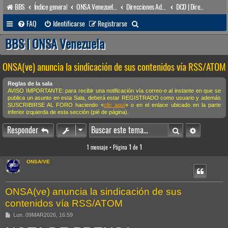
BBS
Índice general
ONSA Venezuela (acceso público)
Direcciones Administrativas
DCD | Dirección de Comunicación y Desarrollo
B
FAQ
Identificarse
Registrarse
u
BBS | ONSA Venezuela
s
ONSA(ve) anuncia la sindicación de sus contenidos vía RSS/ATOM
c
a
Reglas de la sala
AVISO IMPORTANTE: para recibir una notificación vía correo-e al instante en que se
r
publica un asunto en esta Sala, deberá estar REGISTRADO como usuario y además
SUSCRIBIRSE AL FORO haciendo «
clic aquí
» o en el enlace ubicado en la parte
inferior izquierda de esta sección (pié de página).
Buscar
Búsqueda 
Responder
1 mensaje • Página
1
de
1
ONSA/VE
ONSA(ve) anuncia la sindicación de sus
contenidos vía RSS/ATOM
M
Lun. 09MAR2026, 16:59
e
n