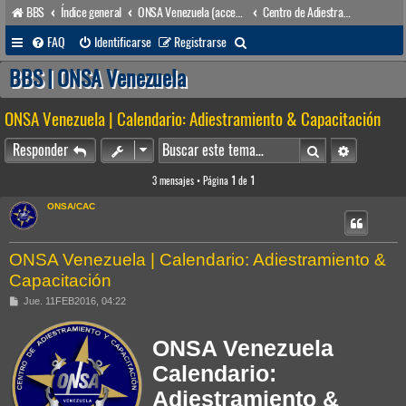
BBS
Índice general
ONSA Venezuela (acceso público)
Centro de Adiestramiento & Capacitación (órgano académico)
B
FAQ
Identificarse
Registrarse
u
BBS | ONSA Venezuela
s
ONSA Venezuela | Calendario: Adiestramiento & Capacitación
c
a
Buscar
Búsqueda 
Responder
r
3 mensajes • Página
1
de
1
ONSA/CAC
ONSA Venezuela | Calendario: Adiestramiento &
Capacitación
M
Jue. 11FEB2016, 04:22
e
n
s
ONSA Venezuela
a
j
Calendario:
e
Adiestramiento &