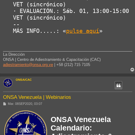
VET (sincrónico)

· EVALUACIÓN.: Sáb. 01, 13:00-15:00 
VET (sincrónico)

--

MÁS INFO.....: «
pulse aquí
»
La Dirección
ONSA | Centro de Adiestramiento & Capacitación (CAC)
adiestramiento@onsa.org.ve
| +58 (212) 715 7105
ONSA/CAC
ONSA Venezuela | Webinarios
M
Mar. 08SEP2020, 03:07
e
n
s
ONSA Venezuela
a
j
Calendario:
e