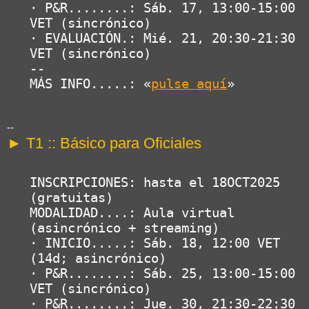
· P&R........: Sáb. 17, 13:00-15:00 
VET (sincrónico)

· EVALUACIÓN.: Mié. 21, 20:30-21:30 
VET (sincrónico)

--

MÁS INFO.....: «
pulse aquí
»
--
► T1 :: Básico para Oficiales
INSCRIPCIONES: hasta el 18OCT2025 
(gratuitas)

MODALIDAD....: Aula virtual 
(asincrónico + streaming)

· INICIO.....: Sáb. 18, 12:00 VET 
(14d; asincrónico)

· P&R........: Sáb. 25, 13:00-15:00 
VET (sincrónico)

· P&R........: Jue. 30, 21:30-22:30 