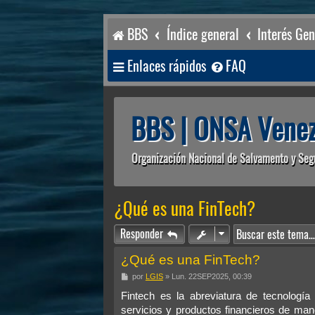
BBS
Índice general
Interés Gen
Enlaces rápidos
FAQ
BBS | ONSA Venez
Organización Nacional de Salvamento y Seg
¿Qué es una FinTech?
Responder
¿Qué es una FinTech?
M
por
LGIS
»
Lun. 22SEP2025, 00:39
e
n
Fintech es la abreviatura de tecnología 
s
servicios y productos financieros de mane
a