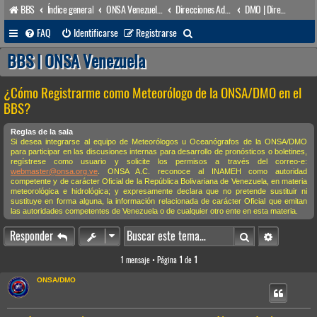
BBS
Índice general
ONSA Venezuela (acceso público)
Direcciones Administrativas
DMO | Dirección de Meteorología & Oceanografía
B
FAQ
Identificarse
Registrarse
u
BBS | ONSA Venezuela
s
¿Cómo Registrarme como Meteorólogo de la ONSA/DMO en el
c
BBS?
a
r
Reglas de la sala
Si desea integrarse al equipo de Meteorólogos u Oceanógrafos de la ONSA/DMO
para participar en las discusiones internas para desarrollo de pronósticos o boletines,
regístrese como usuario y solicite los permisos a través del correo-e:
webmaster@onsa.org.ve
. ONSA A.C. reconoce al INAMEH como autoridad
competente y de carácter Oficial de la República Bolivariana de Venezuela, en materia
meteorológica e hidrológica; y expresamente declara que no pretende sustituir ni
sustituye en forma alguna, la información relacionada de carácter Oficial que emitan
las autoridades competentes de Venezuela o de cualquier otro ente en esta materia.
Buscar
Búsqueda 
Responder
1 mensaje • Página
1
de
1
ONSA/DMO