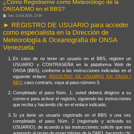
¿Cómo Registrarme como Meteorólogo de la
ONSA/DMO en el BBS?
M
Sab. 12JUL2025, 13:59
e
► REGISTRO DE USUARIO para acceder
n
s
como especialista en la Dirección de
a
j
Meteorología & Oceanografía de ONSA
e
Venezuela:
En caso de no tener un usuario en el BBS, registre un
USUARIO y CONTRASEÑA en la plataforma Web de
ONSA (BBS), conforme a las instrucciones indicadas en el
siguiente enlace:
REGISTRO DE USUARIO EN ONSA |
BBS
; caso contrario, vaya al paso número 3.
Completado el paso Núm. 1, usted deberá dirigirse a su
correo-e para activar el registro, siguiendo las instrucciones
que reciba y haciendo clic en el enlace indicado;
Si ya tiene un usuario registrado en el BBS o una vez
completado el paso Núm. 2 (registrado y activado su
USUARIO), de acuerdo a las instrucciones; solicite que sea
agregado al grupo de especialistas de la DMO, haciendo clic