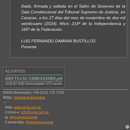
Dada, firmada y sellada en el Salón de Sesiones de la
Sala Constitucional del Tribunal Supremo de Justicia, en
Caracas, a los 27 días del mes de noviembre de dos mil
veinticuatro (2024). Años: 214º de la Independencia y
165º de la Federación.
LUIS FERNANDO DAMIANI BUSTILLOS
Ponente
ADJUNTOS
2024-TSJ-SC-S1060-E210364.pdf
(329.82 KiB) Descargado 575 veces
ONSA Venezuela | +58 (212) 715 7105
IM(tg):
Secretaría Ejecutiva
—
· Web:
www.onsa.org.ve
· Correo-e:
info@onsa.org.ve
· Ig:
@onsavenezuela
· Canales(tg):
@onsavenezuela