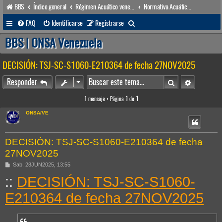
BBS
Índice general
Régimen Acuático venezolano
Normativa Acuática venezolana
B
FAQ
Identificarse
Registrarse
u
BBS | ONSA Venezuela
s
DECISIÓN: TSJ-SC-S1060-E210364 de fecha 27NOV2025
c
a
Buscar
Búsqueda 
Responder
r
1 mensaje • Página
1
de
1
ONSA/VE
DECISIÓN: TSJ-SC-S1060-E210364 de fecha
27NOV2025
M
Sab. 28JUN2025, 13:55
e
::
DECISIÓN: TSJ-SC-S1060-
n
s
a
E210364 de fecha 27NOV2025
j
e