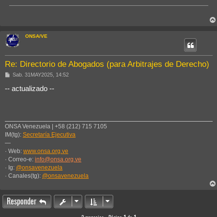
ONSA/VE
Re: Directorio de Abogados (para Arbitrajes de Derecho)
M
Sab. 31MAY2025, 14:52
e
n
-- actualizado --
s
a
j
e
ONSA Venezuela | +58 (212) 715 7105
IM(tg):
Secretaría Ejecutiva
—
· Web:
www.onsa.org.ve
· Correo-e:
info@onsa.org.ve
· Ig:
@onsavenezuela
· Canales(tg):
@onsavenezuela
Responder