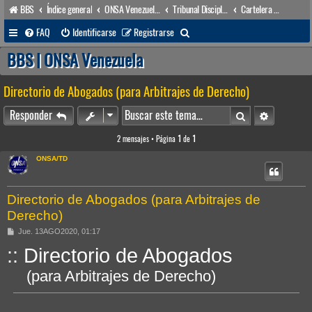
BBS
Índice general
ONSA Venezuela (acceso público)
Tribunal Disciplinario (órgano disciplinario)
Cartelera del Tribunal Disciplinario
B
FAQ
Identificarse
Registrarse
u
BBS | ONSA Venezuela
s
Directorio de Abogados (para Arbitrajes de Derecho)
c
a
Buscar
Búsqueda 
Responder
r
2 mensajes • Página
1
de
1
ONSA/TD
Directorio de Abogados (para Arbitrajes de
Derecho)
M
Jue. 13AGO2020, 01:17
e
:: Directorio de Abogados
n
s
a
(para Arbitrajes de Derecho)
j
e