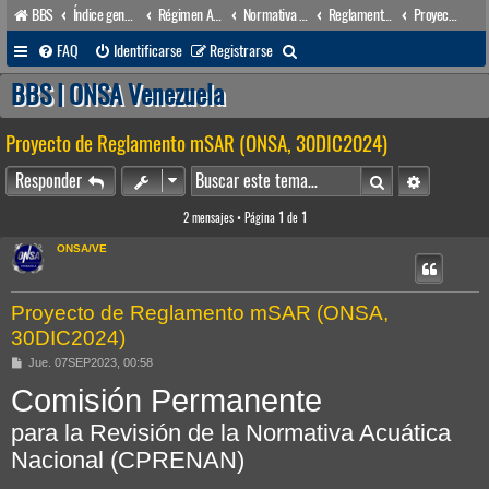
BBS
Índice general
Régimen Acuático venezolano
Normativa Acuática venezolana
Reglamentos Nacionales
Proyecto de Reglamento SAR (Búsqueda y Salvamento) Acuático
B
FAQ
Identificarse
Registrarse
u
BBS | ONSA Venezuela
s
Proyecto de Reglamento mSAR (ONSA, 30DIC2024)
c
a
Buscar
Búsqueda 
Responder
r
2 mensajes • Página
1
de
1
ONSA/VE
Proyecto de Reglamento mSAR (ONSA,
30DIC2024)
M
Jue. 07SEP2023, 00:58
e
Comisión Permanente
n
s
a
para la Revisión de la Normativa Acuática
j
e
Nacional (CPRENAN)