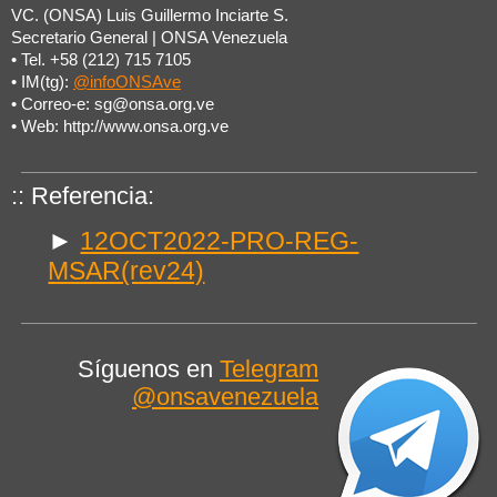
VC. (ONSA) Luis Guillermo Inciarte S.
Secretario General | ONSA Venezuela
• Tel. +58 (212) 715 7105
• IM(tg):
@infoONSAve
• Correo-e: sg@onsa.org.ve
• Web: http://www.onsa.org.ve
:: Referencia:
►
12OCT2022-PRO-REG-
MSAR(rev24)
Síguenos en
Telegram
@onsavenezuela