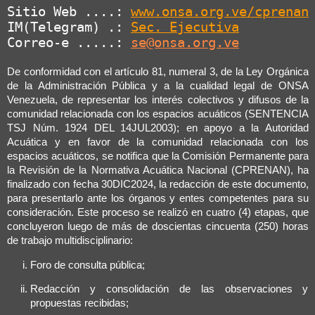
Sitio Web ....: 
www.onsa.org.ve/cprenan
IM(Telegram) .: 
Sec. Ejecutiva
Correo-e .....: 
se@onsa.org.ve
De conformidad con el artículo 81, numeral 3, de la Ley Orgánica
de la Administración Pública y a la cualidad legal de ONSA
Venezuela, de representar los interés colectivos y difusos de la
comunidad relacionada con los espacios acuáticos (SENTENCIA
TSJ Núm. 1924 DEL 14JUL2003); en apoyo a la Autoridad
Acuática y en favor de la comunidad relacionada con los
espacios acuáticos, se notifica que la Comisión Permanente para
la Revisión de la Normativa Acuática Nacional (CPRENAN), ha
finalizado con fecha 30DIC2024, la redacción de este documento,
para presentarlo ante los órganos y entes competentes para su
consideración. Este proceso se realizó en cuatro (4) etapas, que
concluyeron luego de más de doscientas cincuenta (250) horas
de trabajo multidisciplinario:
Foro de consulta pública;
Redacción y consolidación de las observaciones y
propuestas recibidas;