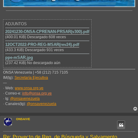
ADJUNTOS
20241230-ONSA-CPRENAN-PRSAR(v300).pdf
(400.01 KiB) Descargado 608 veces
12OCT2022-PRO-REG-MSAR(rev24).pdf
(433.3 KiB) Descargado 931 veces
ppe-mSAR.jpg
(237.42 KiB) No descargado aún
ONSA Venezuela | +58 (212) 715 7105
IM(tg):
Secretaría Ejecutiva
—
· Web:
www.onsa.org.ve
· Correo-e:
info@onsa.org.ve
· Ig:
@onsavenezuela
· Canales(tg):
@onsavenezuela
ONSA/VE
Re: Proyecto de Reg. de Búsqueda y Salvamento