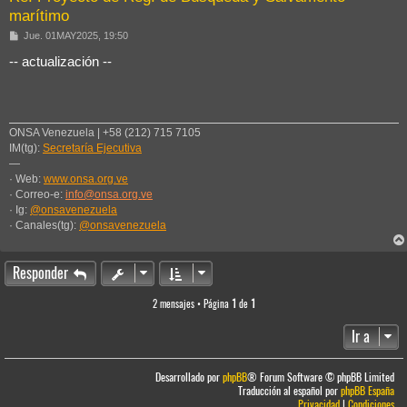
marítimo
M
Jue. 01MAY2025, 19:50
e
n
-- actualización --
s
a
j
e
ONSA Venezuela | +58 (212) 715 7105
IM(tg):
Secretaría Ejecutiva
—
· Web:
www.onsa.org.ve
· Correo-e:
info@onsa.org.ve
· Ig:
@onsavenezuela
· Canales(tg):
@onsavenezuela
Responder
2 mensajes • Página
1
de
1
Ir a
Desarrollado por
phpBB
® Forum Software © phpBB Limited
Traducción al español por
phpBB España
Privacidad
|
Condiciones