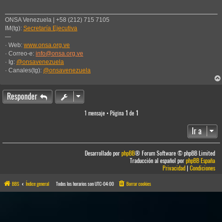
ONSA Venezuela | +58 (212) 715 7105
IM(tg):
Secretaría Ejecutiva
—
· Web:
www.onsa.org.ve
· Correo-e:
info@onsa.org.ve
· Ig:
@onsavenezuela
· Canales(tg):
@onsavenezuela
Responder
1 mensaje • Página
1
de
1
Ir a
Desarrollado por
phpBB
® Forum Software © phpBB Limited
Traducción al español por
phpBB España
Privacidad
|
Condiciones
BBS
Índice general
Todos los horarios son
UTC-04:00
Borrar cookies