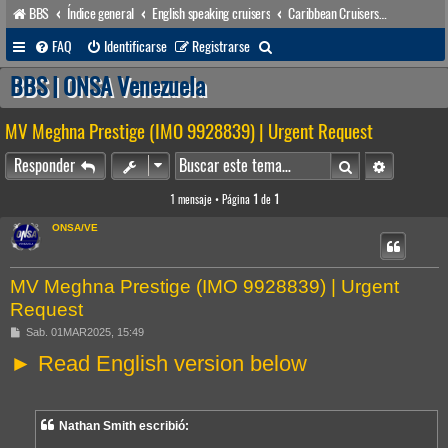
BBS
Índice general
English speaking cruisers
Caribbean Cruisers and other topics
B
FAQ
Identificarse
Registrarse
u
BBS | ONSA Venezuela
s
MV Meghna Prestige (IMO 9928839) | Urgent Request
c
a
Buscar
Búsqueda 
Responder
r
1 mensaje • Página
1
de
1
ONSA/VE
MV Meghna Prestige (IMO 9928839) | Urgent
Request
M
Sab. 01MAR2025, 15:49
e
► Read English version below
n
s
a
j
e
Nathan Smith escribió: