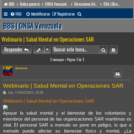
BBS
Índice general
ONSA Venezuela (acceso público)
Direcciones Administrativas
DSA | Dirección de Sanidad Marítima
B
FAQ
Identificarse
Registrarse
u
BBS | ONSA Venezuela
s
Webinario | Salud Mental en Operaciones SAR
c
a
Buscar
Búsqueda 
Responder
r
2 mensajes • Página
1
de
1
pemava
Webinario | Salud Mental en Operaciones SAR
M
Jue. 17AGO2023, 18:28
e
n
Webinario | Salud Mental en Operaciones SAR
s
a
j
Apoyar la salud mental y el bienestar de los voluntarios y
e
miembros del personal de las organizaciones SAR marítimas es
vital. El personal SAR a menudo se pone en peligro, lo que a
menudo puede afectar su bienestar físico y mental. ¿La