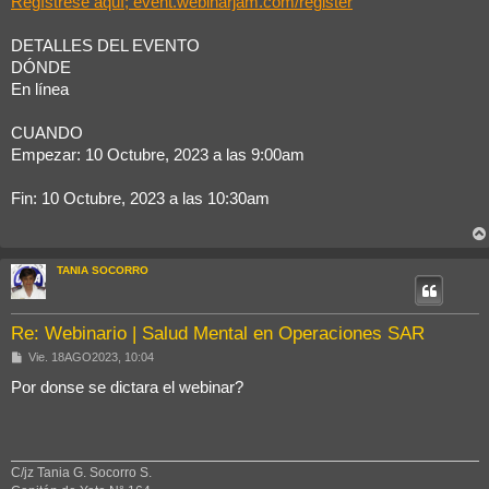
Regístrese aquí; event.webinarjam.com/register
DETALLES DEL EVENTO
DÓNDE
En línea
CUANDO
Empezar: 10 Octubre, 2023 a las 9:00am
Fin: 10 Octubre, 2023 a las 10:30am
TANIA SOCORRO
Re: Webinario | Salud Mental en Operaciones SAR
M
Vie. 18AGO2023, 10:04
e
n
Por donse se dictara el webinar?
s
a
j
e
C/jz Tania G. Socorro S.