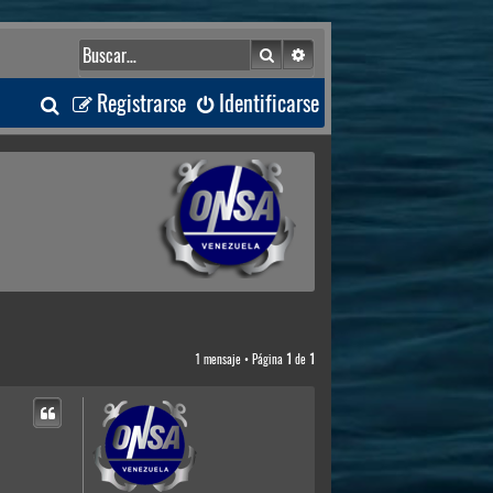
Buscar
Búsqueda avanzada
B
Registrarse
Identificarse
u
s
c
a
r
1 mensaje • Página
1
de
1