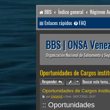
BBS
Índice general
Régimen Ac
Enlaces rápidos
FAQ
BBS | ONSA Venez
Organización Nacional de Salvamento y Seg
Oportunidades de Cargos instit
Responder
Oportunidades de Cargos institu
M
por
ONSA/VE
»
Dom. 16OCT2022, 23:07
e
:: Oportunidades
n
s
a