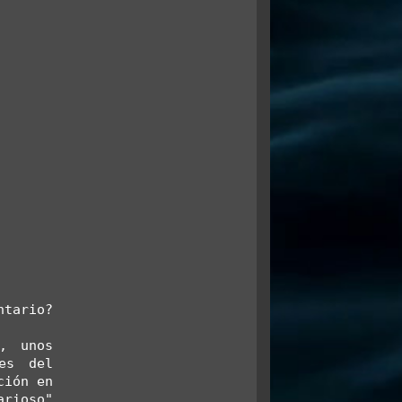
ntario?
, unos 
es del 
ión en 
rioso" 