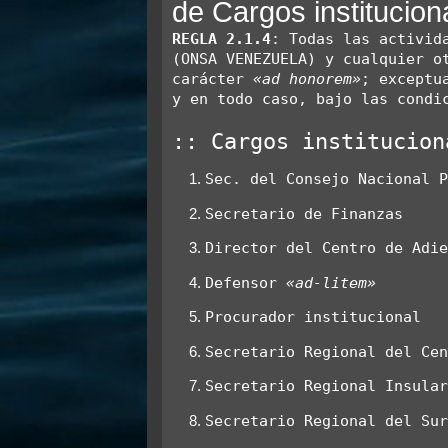
de Cargos institucion
j
e
REGLA 2.1.4
: Todas las activid
(ONSA VENEZUELA) y cualquier ot
carácter 
«ad honorem»
; exceptu
y en todo caso, bajo las condic
:: Cargos institucion
Sec. del Consejo Nacional 
Secretario de Finanzas
Director del Centro de Adi
Defensor 
«ad-litem»
Procurador institucional
Secretario Regional del Ce
Secretario Regional Insula
Secretario Regional del Su