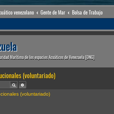
uático venezolano
Gente de Mar
Bolsa de Trabajo
uela
uridad Marítima de los espacios Acuáticos de Venezuela [ONG]
ucionales (voluntariado)
Buscar
Búsqueda avanzada
cionales (voluntariado)