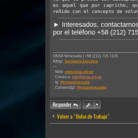
es aquel que por capricho, qu
reñido con el concepto de volu
► Interesados, contactarnos
por el teléfono +58 (212) 7
ONSA Venezuela | +58 (212) 715 7105
IM(tg):
Secretaría Ejecutiva
—
· Web:
www.onsa.org.ve
· Correo-e:
info@onsa.org.ve
· Ig:
@onsavenezuela
· Canales(tg):
@onsavenezuela
Responder
Volver a “Bolsa de Trabajo”