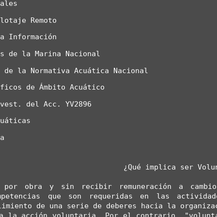
tales
ilotaje Remoto
la Información
es de la Marina Nacional
n de la Normativa Acuática Nacional
áficos de Ámbito Acuático
nvest. del Acc. YV2896
cuáticas
ma
¿Qué implica ser Volu
 por obra y sin recibir remuneración a cambio
petencias que son requeridas en las actividad
imiento de una serie de deberes hacia la organizac
a la acción voluntaria. Por el contrario, "volunta