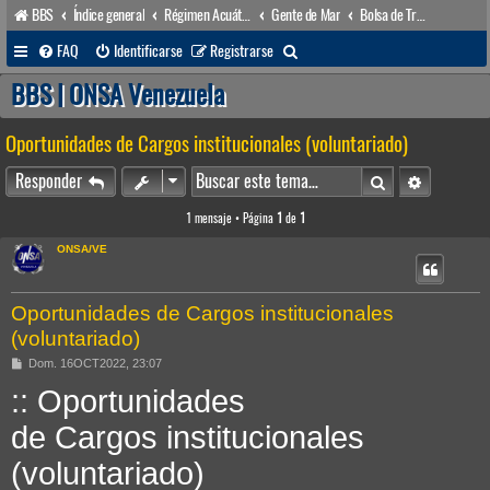
BBS
Índice general
Régimen Acuático venezolano
Gente de Mar
Bolsa de Trabajo
B
FAQ
Identificarse
Registrarse
u
BBS | ONSA Venezuela
s
Oportunidades de Cargos institucionales (voluntariado)
c
a
Buscar
Búsqueda 
Responder
r
1 mensaje • Página
1
de
1
ONSA/VE
Oportunidades de Cargos institucionales
(voluntariado)
M
Dom. 16OCT2022, 23:07
e
:: Oportunidades
n
s
a
de Cargos institucionales
j
e
(voluntariado)