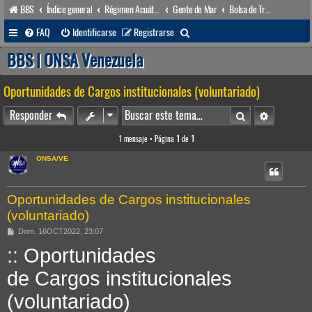
BBS
Índice general
Régimen Acuático venezolano
Gente de Mar
Bolsa de Trabajo
B
FAQ
Identificarse
Registrarse
u
BBS | ONSA Venezuela
s
Oportunidades de Cargos institucionales (voluntariado)
c
a
Buscar
Búsqueda 
Responder
r
1 mensaje • Página
1
de
1
ONSA/VE
Oportunidades de Cargos institucionales
(voluntariado)
M
Dom. 16OCT2022, 23:07
e
:: Oportunidades
n
s
a
de Cargos institucionales
j
e
(voluntariado)