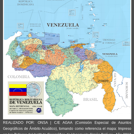
REALIZADO POR: ONSA | C/E AGAA (Comisión Especial de Asuntos
Geográficos de Ámbito Acuático), tomando como referencia el mapa: Impreso