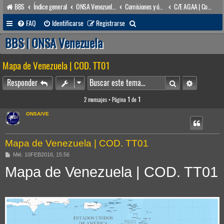
BBS
Índice general
ONSA Venezuela (acceso público)
Comisiones y órganos Asesores internos
C/E AGAA | Com(e). para Asuntos Geográficos de Ámbito Acuático
B
FAQ
Identificarse
Registrarse
u
BBS | ONSA Venezuela
s
Mapa de Venezuela | COD. TT01
c
a
Buscar
Búsqueda 
Responder
r
2 mensajes • Página
1
de
1
ONSA/VE
Mapa de Venezuela | COD. TT01
M
Mié. 10FEB2016, 15:56
e
Mapa de Venezuela | COD. TT01
n
s
a
j
e