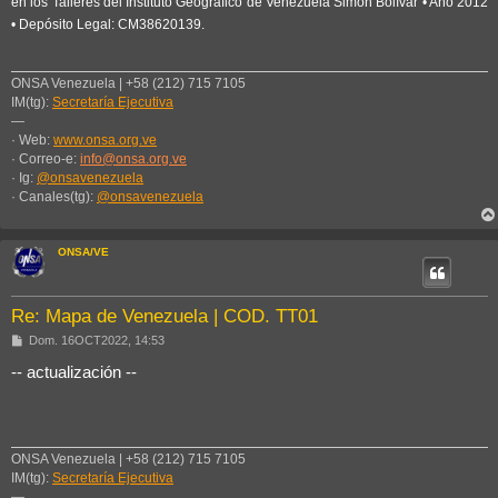
en los Talleres del Instituto Geográfico de Venezuela Simón Bolívar • Año 2012
• Depósito Legal: CM38620139.
ONSA Venezuela | +58 (212) 715 7105
IM(tg):
Secretaría Ejecutiva
—
· Web:
www.onsa.org.ve
· Correo-e:
info@onsa.org.ve
· Ig:
@onsavenezuela
· Canales(tg):
@onsavenezuela
ONSA/VE
Re: Mapa de Venezuela | COD. TT01
M
Dom. 16OCT2022, 14:53
e
n
-- actualización --
s
a
j
e
ONSA Venezuela | +58 (212) 715 7105
IM(tg):
Secretaría Ejecutiva
—