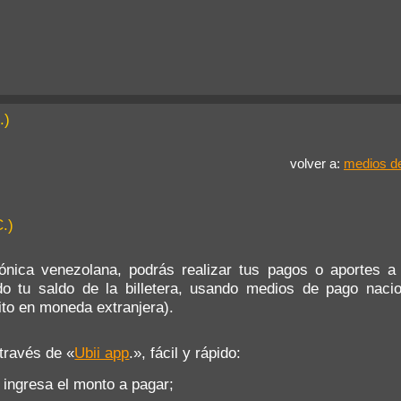
.)
volver a:
medios d
.)
trónica venezolana, podrás realizar tus pagos o aportes a
do tu saldo de la billetera, usando medios de pago naci
dito en moneda extranjera).
través de «
Ubii app
.», fácil y rápido:
 ingresa el monto a pagar;