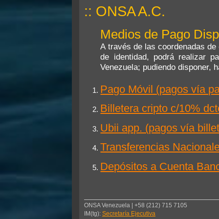
e
:: ONSA A.C.
n
s
a
j
Medios de Pago Disp
e
A través de las coordenadas de 
de identidad, podrá realizar 
Venezuela; pudiendo disponer, ha
Pago Móvil (pagos vía p
Billetera cripto c/10% 
Ubii app. (pagos vía bill
Transferencias Nacional
Depósitos a Cuenta Ban
ONSA Venezuela | +58 (212) 715 7105
IM(tg):
Secretaría Ejecutiva