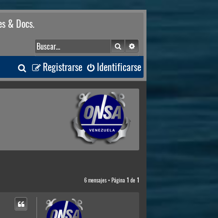
es & Docs.
Buscar
Búsqueda avanzada
B
Registrarse
Identificarse
u
s
c
a
r
6 mensajes • Página
1
de
1