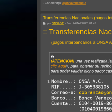
· Canales(tg):
@onsavenezuela
Transferencias Nacionales (pagos i
M
por
ONSA/VE
»
Jue. 24MAR2022, 01:45
e
:: Transferencias Nac
n
s
a
j
(pagos interbancarios a ONSA A
e
¡
ATENCIÓN
!
una vez realizada la
clic aquí
», para obtener su recibo
para poder validar dicho pago; ca
Nombre..: ONSA A.C.

RIF.....: J-305388105

Correo-e: 
cobranzas@on
Banco...: Banco Venezo
Cuenta..: 0104-0019-86
          (010400