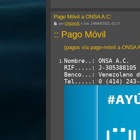
Pago Móvil a ONSA A.C:
M
por
ONSA/VE
»
Jue. 24MAR2022, 01:17
e
:: Pago Móvil
n
s
a
j
(pagos vía pago-móvil a ONSA A
e
Nombre..: ONSA A.C.

RIF.....: J-305388105

Banco...: Venezolano d