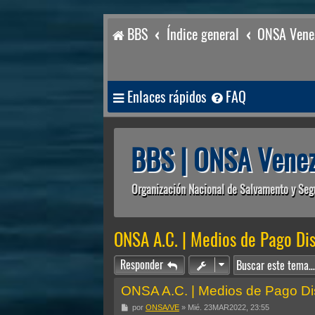
BBS
Índice general
ONSA Venez
Enlaces rápidos
FAQ
BBS | ONSA Venez
Organización Nacional de Salvamento y Seg
ONSA A.C. | Medios de Pago Di
Responder
ONSA A.C. | Medios de Pago Di
M
por
ONSA/VE
»
Mié. 23MAR2022, 23:55