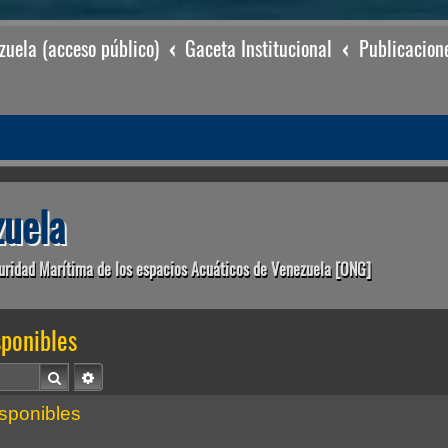
uela (acceso público)
Gaceta Institucional
Publicacion
uela
uridad Marítima de los espacios Acuáticos de Venezuela [ONG]
sponibles
Buscar
Búsqueda avanzada
sponibles