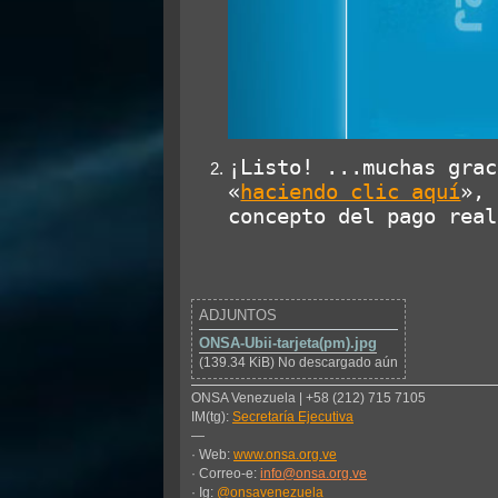
¡Listo! ...muchas grac
«
haciendo clic aquí
», 
concepto del pago real
ADJUNTOS
ONSA-Ubii-tarjeta(pm).jpg
(139.34 KiB) No descargado aún
ONSA Venezuela | +58 (212) 715 7105
IM(tg):
Secretaría Ejecutiva
—
· Web:
www.onsa.org.ve
· Correo-e:
info@onsa.org.ve
· Ig:
@onsavenezuela