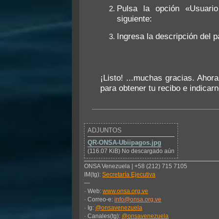
Pulsa la opción «Usuario
siguiente:
Ingresa la descripción del 
¡Listo! ...muchas gracias. Aho
para obtener tu recibo e indicar
ADJUNTOS
QR-ONSA-Ubiipagos.jpg
(116.07 KiB) No descargado aún
ONSA Venezuela | +58 (212) 715 7105
IM(tg):
Secretaría Ejecutiva
—
· Web:
www.onsa.org.ve
· Correo-e:
info@onsa.org.ve
· Ig:
@onsavenezuela
· Canales(tg):
@onsavenezuela