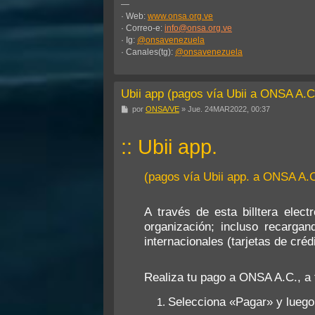
—
· Web:
www.onsa.org.ve
· Correo-e:
info@onsa.org.ve
· Ig:
@onsavenezuela
· Canales(tg):
@onsavenezuela
Ubii app (pagos vía Ubii a ONSA A.C
M
por
ONSA/VE
»
Jue. 24MAR2022, 00:37
e
n
s
:: Ubii app.
a
j
e
(pagos vía Ubii app. a ONSA A.C
A través de esta billtera elec
organización; incluso recargan
internacionales (tarjetas de cré
Realiza tu pago a ONSA A.C., a 
Selecciona «Pagar» y luego