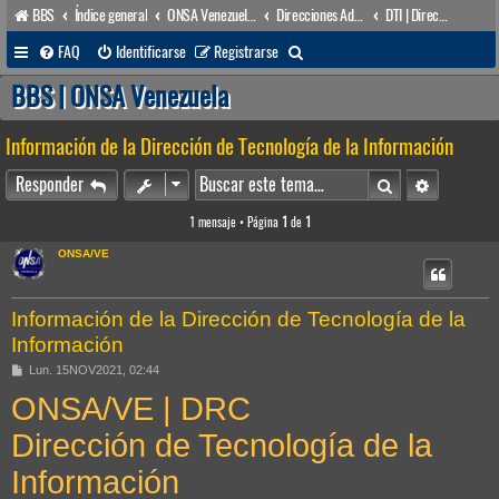
BBS
Índice general
ONSA Venezuela (acceso público)
Direcciones Administrativas
DTI | Dirección de Tecnología de la Información
B
FAQ
Identificarse
Registrarse
u
BBS | ONSA Venezuela
s
Información de la Dirección de Tecnología de la Información
c
a
Buscar
Búsqueda 
Responder
r
1 mensaje • Página
1
de
1
ONSA/VE
Información de la Dirección de Tecnología de la
Información
M
Lun. 15NOV2021, 02:44
e
ONSA/VE | DRC
n
s
a
Dirección de Tecnología de la
j
e
Información