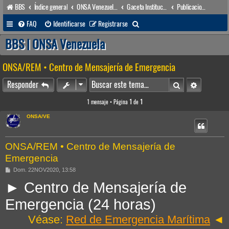
BBS
Índice general
ONSA Venezuela (acceso público)
Gaceta Institucional
Publicaciones & Docs.
B
FAQ
Identificarse
Registrarse
u
BBS | ONSA Venezuela
s
ONSA/REM • Centro de Mensajería de Emergencia
c
a
Buscar
Búsqueda 
Responder
r
1 mensaje • Página
1
de
1
ONSA/VE
ONSA/REM • Centro de Mensajería de
Emergencia
M
Dom. 22NOV2020, 13:58
e
► Centro de Mensajería de
n
s
a
Emergencia (24 horas)
j
e
Véase:
Red de Emergencia Marítima
◄