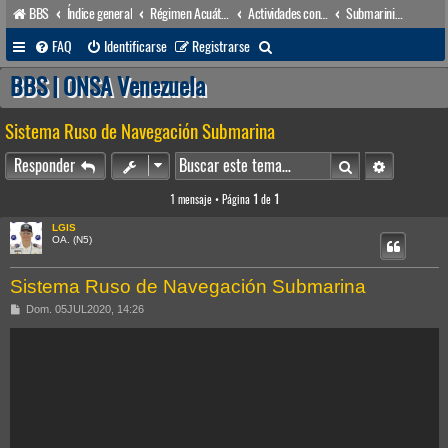
BBS
Índice general
Régimen Acuático venezolano
Actividades conexas
Submarinismo
B
FAQ
Identificarse
Registrarse
u
BBS | ONSA Venezuela
s
Sistema Ruso de Navegación Submarina
c
a
Buscar
Búsqueda 
Responder
r
1 mensaje • Página
1
de
1
LGIS
OA. (N5)
Sistema Ruso de Navegación Submarina
M
Dom. 05JUL2020, 14:26
e
n
s
a
j
e