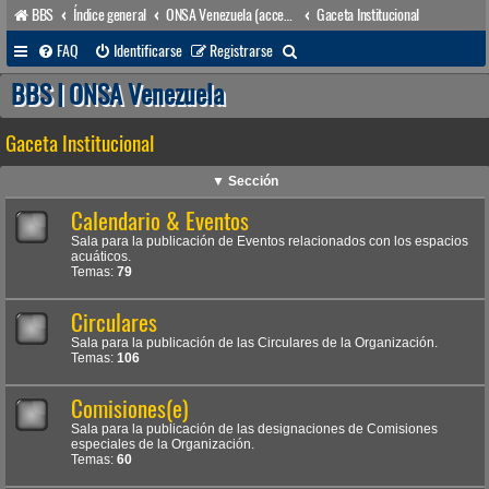
BBS
Índice general
ONSA Venezuela (acceso público)
Gaceta Institucional
B
FAQ
Identificarse
Registrarse
u
BBS | ONSA Venezuela
s
Gaceta Institucional
c
a
▼ Sección
r
Calendario & Eventos
Sala para la publicación de Eventos relacionados con los espacios
acuáticos.
Temas:
79
Circulares
Sala para la publicación de las Circulares de la Organización.
Temas:
106
Comisiones(e)
Sala para la publicación de las designaciones de Comisiones
especiales de la Organización.
Temas:
60