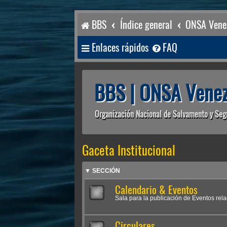
BBS
Índice general
ONSA Venez
Enlaces rápidos
FAQ
BBS | ONSA Venez
Organización Nacional de Salvamento y Seg
Gaceta Institucional
▼ SECCIÓN
Calendario & Eventos
Sala para la publicación de Eventos rel
Circulares