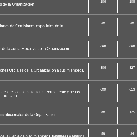
106
108
es de la Organización.
60
60
ciones de Comisiones especiales de la
308
308
s de la Junta Ejecutiva de la Organización.
306
327
ciones Oficiales de la Organización a sus miembros.
609
613
ciones del Consejo Nacional Permanente y de los
anización.-
88
125
nstitucionales de la Organización.-
59
84
 de la Gente de Mar, miembros, familiares y amigos