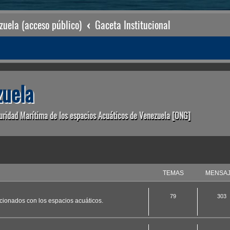
uela (acceso público)
Gaceta Institucional
uela
uridad Marítima de los espacios Acuáticos de Venezuela [ONG]
TEMAS
MENSA
79
303
acionados con los espacios acuáticos.