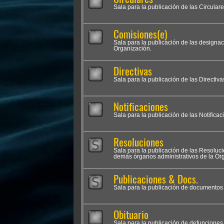
Sala para la publicación de las Circular
Comisiones(e)
Sala para la publicación de las designa
Organización.
Directivas
Sala para la publicación de las Directiva
Notificaciones
Sala para la publicación de las Notifica
Resoluciones
Sala para la publicación de las Resolu
demás órganos administrativos de la Org
Publicaciones & Docs.
Sala para la publicación de documentos i
Obituario
Sala para la publicación de defunciones