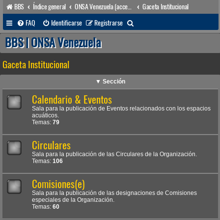
BBS
Índice general
ONSA Venezuela (acceso público)
Gaceta Institucional
B
FAQ
Identificarse
Registrarse
u
BBS | ONSA Venezuela
s
Gaceta Institucional
c
a
▼ Sección
r
Calendario & Eventos
Sala para la publicación de Eventos relacionados con los espacios
acuáticos.
Temas:
79
Circulares
Sala para la publicación de las Circulares de la Organización.
Temas:
106
Comisiones(e)
Sala para la publicación de las designaciones de Comisiones
especiales de la Organización.
Temas:
60