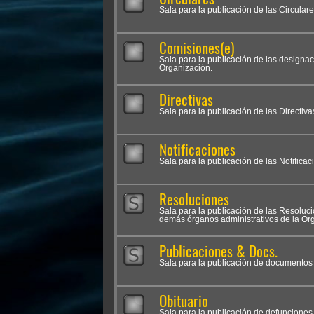
Sala para la publicación de las Circular
Comisiones(e)
Sala para la publicación de las designa
Organización.
Directivas
Sala para la publicación de las Directiva
Notificaciones
Sala para la publicación de las Notifica
Resoluciones
Sala para la publicación de las Resolu
demás órganos administrativos de la Org
Publicaciones & Docs.
Sala para la publicación de documentos i
Obituario
Sala para la publicación de defunciones