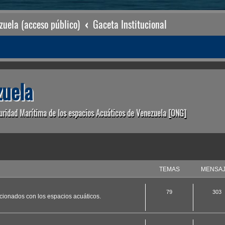
uela (acceso público)
Gaceta Institucional
uela
uridad Marítima de los espacios Acuáticos de Venezuela [ONG]
TEMAS
MENSA
79
303
acionados con los espacios acuáticos.