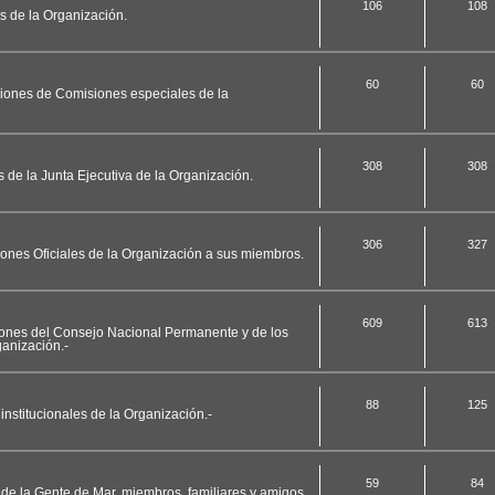
106
108
es de la Organización.
60
60
ciones de Comisiones especiales de la
308
308
s de la Junta Ejecutiva de la Organización.
306
327
ciones Oficiales de la Organización a sus miembros.
609
613
ciones del Consejo Nacional Permanente y de los
anización.-
88
125
nstitucionales de la Organización.-
59
84
 de la Gente de Mar, miembros, familiares y amigos