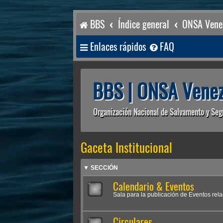
BBS
Índice general
ONSA Venez
Enlaces rápidos
FAQ
BBS | ONSA Venez
Organización Nacional de Salvamento y Seg
Gaceta Institucional
▼ SECCIÓN
Calendario & Eventos
Sala para la publicación de Eventos rel
Circulares