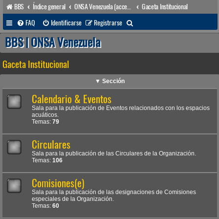
BBS
Índice general
ONSA Venezuela (acceso público)
Gaceta Institucional
B
FAQ
Identificarse
Registrarse
u
BBS | ONSA Venezuela
s
Gaceta Institucional
c
a
▼ Sección
r
Calendario & Eventos
Sala para la publicación de Eventos relacionados con los espacios
acuáticos.
Temas:
79
Circulares
Sala para la publicación de las Circulares de la Organización.
Temas:
106
Comisiones(e)
Sala para la publicación de las designaciones de Comisiones
especiales de la Organización.
Temas:
60