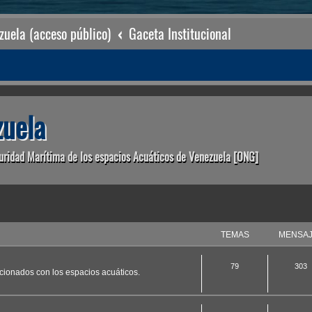
uela (acceso público)
Gaceta Institucional
uela
uridad Marítima de los espacios Acuáticos de Venezuela [ONG]
TEMAS
MENSA
79
303
acionados con los espacios acuáticos.