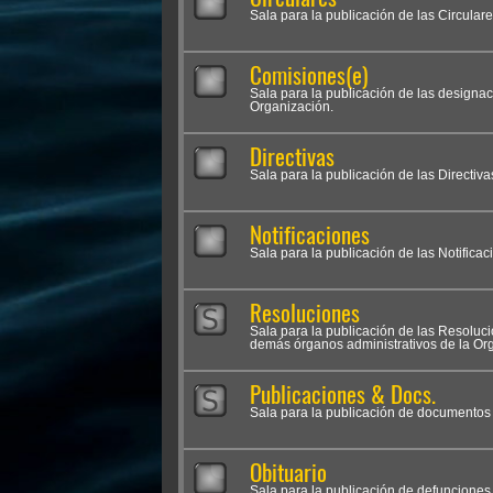
Sala para la publicación de las Circular
Comisiones(e)
Sala para la publicación de las designa
Organización.
Directivas
Sala para la publicación de las Directiva
Notificaciones
Sala para la publicación de las Notifica
Resoluciones
Sala para la publicación de las Resolu
demás órganos administrativos de la Org
Publicaciones & Docs.
Sala para la publicación de documentos i
Obituario
Sala para la publicación de defunciones