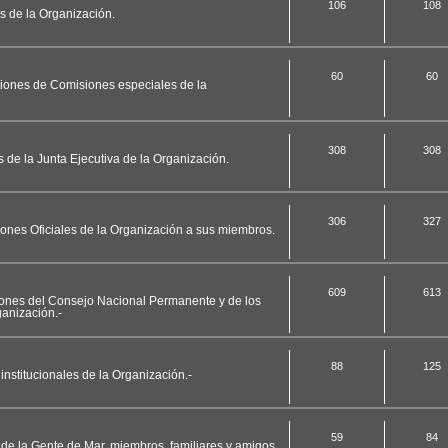
106
108
es de la Organización.
60
60
ciones de Comisiones especiales de la
308
308
s de la Junta Ejecutiva de la Organización.
306
327
ciones Oficiales de la Organización a sus miembros.
609
613
ciones del Consejo Nacional Permanente y de los
anización.-
88
125
nstitucionales de la Organización.-
59
84
 de la Gente de Mar, miembros, familiares y amigos