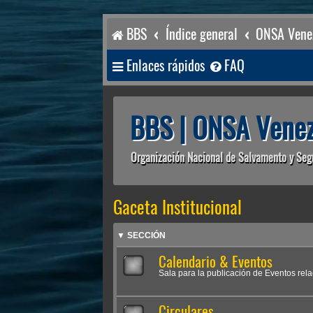
BBS
Índice general
ONSA Venez
Enlaces rápidos
FAQ
BBS | ONSA Venez
Organización Nacional de Salvamento y Seg
Gaceta Institucional
▼ SECCIÓN
Calendario & Eventos
Sala para la publicación de Eventos rel
Circulares