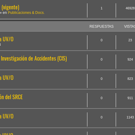
(vigente)
1
46928
» en
Publicaciones & Docs.
RESPUESTAS
VISTA
la UV/O
0
23
4
Investigación de Accidentes (CIS)
0
924
la UV/O
0
823
ón del SRCE
0
911
la UV/O
0
1143