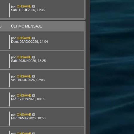
por
ONSA/VE
Sab. 11JUL2026, 11:36
S
ÚLTIMO MENSAJE
por
ONSA/VE
Dom. 02AGO2026, 14:04
por
ONSA/VE
Sab. 20JUN2026, 18:25
por
ONSA/VE
Vie. 19JUN2026, 02:03
por
ONSA/VE
Mié. 17JUN2026, 00:05
por
ONSA/VE
Mar. 26MAY2026, 10:56
por
ONSA/VE