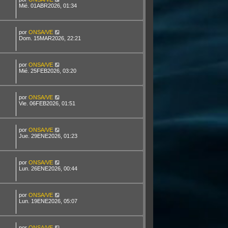
Mié. 01ABR2026, 01:34
por
ONSA/VE
Dom. 15MAR2026, 22:21
por
ONSA/VE
Mié. 25FEB2026, 03:20
por
ONSA/VE
Vie. 06FEB2026, 01:51
por
ONSA/VE
Jue. 29ENE2026, 01:23
por
ONSA/VE
Lun. 26ENE2026, 00:44
por
ONSA/VE
Lun. 19ENE2026, 05:07
por
ONSA/VE