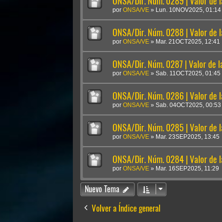
ONSA/Dir. Núm. 0289 | Valor de 
por
ONSA/VE
»
Lun. 10NOV2025, 01:14
ONSA/Dir. Núm. 0288 | Valor de 
por
ONSA/VE
»
Mar. 21OCT2025, 12:41
ONSA/Dir. Núm. 0287 | Valor de 
por
ONSA/VE
»
Sab. 11OCT2025, 01:45
ONSA/Dir. Núm. 0286 | Valor de 
por
ONSA/VE
»
Sab. 04OCT2025, 00:53
ONSA/Dir. Núm. 0285 | Valor de 
por
ONSA/VE
»
Mar. 23SEP2025, 13:45
ONSA/Dir. Núm. 0284 | Valor de 
por
ONSA/VE
»
Mar. 16SEP2025, 11:29
Nuevo Tema
Volver a Índice general