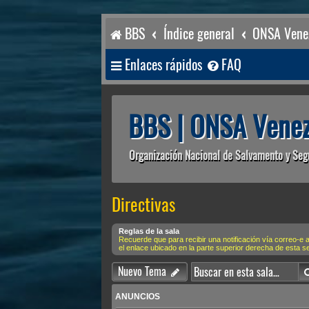
BBS
Índice general
ONSA Venez
Enlaces rápidos
FAQ
BBS | ONSA Venez
Organización Nacional de Salvamento y Seg
Directivas
Reglas de la sala
Recuerde que para recibir una notificación vía correo
el enlace ubicado en la parte superior derecha de esta s
Nuevo Tema
ANUNCIOS