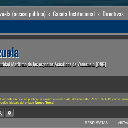
uela (acceso público)
Gaceta Institucional
Directivas
uela
uridad Marítima de los espacios Acuáticos de Venezuela [ONG]
-e al instante en que se publica un asunto en esta Sala, deberá estar REGISTRADO como 
ección (debajo del enlace
Nuevo Tema
).
Buscar
Búsqueda avanzada
RESPUESTAS
VISTA