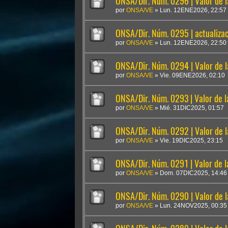
ONSA/Dir. Núm. 0296 | Valor de 
por
ONSA/VE
»
Lun. 12ENE2026, 22:57
ONSA/Dir. Núm. 0295 | actualiza
por
ONSA/VE
»
Lun. 12ENE2026, 22:50
ONSA/Dir. Núm. 0294 | Valor de 
por
ONSA/VE
»
Vie. 09ENE2026, 02:10
ONSA/Dir. Núm. 0293 | Valor de 
por
ONSA/VE
»
Mié. 31DIC2025, 01:57
ONSA/Dir. Núm. 0292 | Valor de 
por
ONSA/VE
»
Vie. 19DIC2025, 23:15
ONSA/Dir. Núm. 0291 | Valor de 
por
ONSA/VE
»
Dom. 07DIC2025, 14:46
ONSA/Dir. Núm. 0290 | Valor de 
por
ONSA/VE
»
Lun. 24NOV2025, 00:35