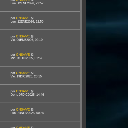
Lun. 12ENE2026, 22:57
por
ONSA/VE
Lun. 12ENE2026, 22:50
por
ONSA/VE
Vie. 09ENE2026, 02:10
por
ONSA/VE
Mié. 31DIC2025, 01:57
por
ONSA/VE
Vie. 19DIC2025, 23:15
por
ONSA/VE
Dom. 07DIC2025, 14:46
por
ONSA/VE
Lun. 24NOV2025, 00:35
por
ONSA/VE